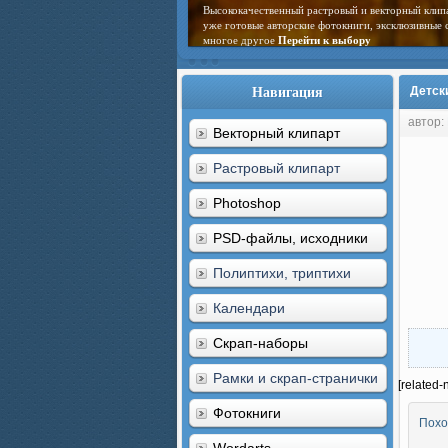
Высококачественный растровый и векторный клип
уже готовые авторские фотокниги, эксклюзивные 
многое другое
Перейти к выбору
Навигация
Детск
автор:
Векторный клипарт
Растровый клипарт
Photoshop
PSD-файлы, исходники
Полиптихи, триптихи
Календари
Скрап-наборы
Рамки и скрап-странички
[related-
Фотокниги
Похо