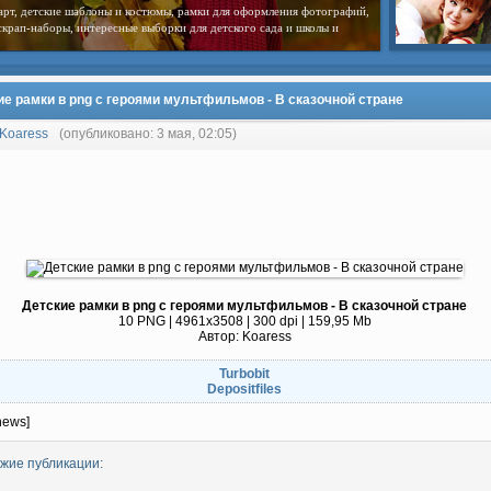
арт, детские шаблоны и костюмы, рамки для оформления фотографий,
скрап-наборы, интересные выборки для детского сада и школы и
ие рамки в png с героями мультфильмов - В сказочной стране
Koaress
(опубликовано: 3 мая, 02:05)
Детские рамки в png с героями мультфильмов - В сказочной стране
10 PNG | 4961x3508 | 300 dpi | 159,95 Mb
Автор: Koaress
Turbobit
Depositfiles
news]
жие публикации: