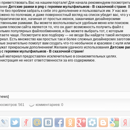
 приветствовать Вас на нашем портале! Для начала рекомендуем посмотрет
ание
Детские рамки в png с героями мультфильмов - В сказочной стране
. 
те без проблем забрать к себе это дополнение и пользоваться им. У нас все
ожено по полочкам, и даже поверхностный взгляд на список убедит вас, что у 
 практически все, начиная от простых иконок, заканчивая дизайнерскими
ственными рамками. Вы можете воспользоваться удобным меню или поиском.
шим плюсом сайта является то, что он дает возможность получить файл с
ольких популярных файлообмеников, и Вы можете выбрать тот, с которым
таете чаще. Посмотрите всю подборку — не везде Вы найдете такой интере
риал. Есть множество как простых так и более сложных дизайнерских заготово
рые значительно помогут вам создать что-то необычное и красивое с нуля ил
ужат прекрасным дополнением! Желаем удачного использования
Детские ра
g с героями мультфильмов - В сказочной стране
!
ый материал предоставлен исключительно в ознакомительных целях.
нистрация не несет ответственности за его содержимое.
-news]
осмотров: 561
комментариев: 0