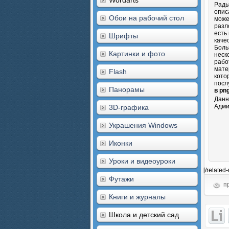
Wordarts
Рады
опис
Обои на рабочий стол
може
разл
есть
Шрифты
каче
Боль
Картинки и фото
неск
рабо
мате
Flash
кото
посл
Панорамы
в pn
Данн
Адми
3D-графика
Украшения Windows
Иконки
Уроки и видеоуроки
[/related
Футажи
пр
Книги и журналы
Школа и детский сад