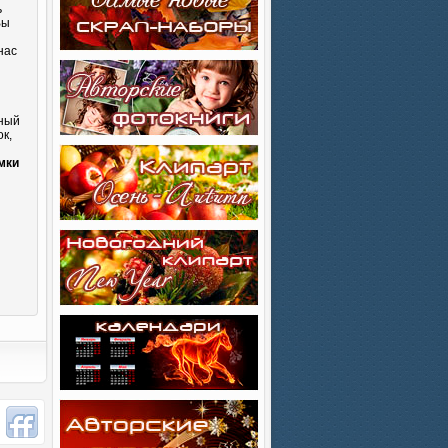
ь
Вы
нас
сный
к,
и
мки