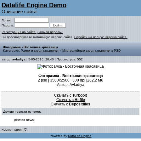
Datalife Engine Demo
Описание сайта
Логин:
Пароль:
Регистрация на сайте!
Забыли пароль?
Вы просматриваете мобильную версию сайта.
Перейти на полную версию сайта.
Фоторамка - Восточная красавица
Категория:
Рамки и скрап-странички
»
Многослойные скрап-странички в PSD
автор:
avladiya
| 5-05-2016, 20:40 | Просмотров: 552
Фоторамка - Восточная красавица
2 psd | 3500х2500 | 300 dpi |262,2 Мб
Автор: Avladiya
Скачать с
Turbobit
Скачать с
Hitfile
Скачать с
Depositfiles
Другие новости по теме:
{related-news}
Комментарии (0)
Powered by
DataLife Engine