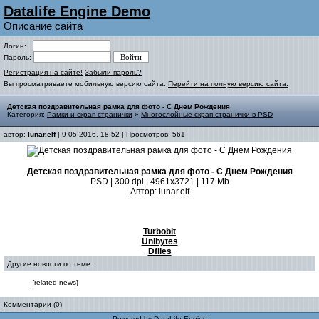
Datalife Engine Demo
Описание сайта
Логин:
Пароль:
Регистрация на сайте!
Забыли пароль?
Вы просматриваете мобильную версию сайта.
Перейти на полную версию сайта.
Детская поздравительная рамка для фото - С Днем Рождения
Категория:
Рамки и скрап-странички
»
Многослойные скрап-странички в PSD
автор:
lunar.elf
| 9-05-2016, 18:52 | Просмотров: 561
Детская поздравительная рамка для фото - С Днем Рождения
PSD | 300 dpi | 4961x3721 | 117 Мb
Автор: lunar.elf
Turbobit
Unibytes
Dfiles
Другие новости по теме:
{related-news}
Комментарии (0)
Powered by
DataLife Engine