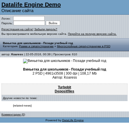
Datalife Engine Demo
Описание сайта
Логин:
Пароль:
Регистрация на сайте!
Забыли пароль?
Вы просматриваете мобильную версию сайта.
Перейти на полную версию сайта.
Виньетка для школьников - Позади учебный год
Категория:
Рамки и скрап-странички
»
Многослойные скрап-странички в PSD
автор:
Koaress
| 22-05-2016, 00:38 | Просмотров: 610
Виньетка для школьников - Позади учебный год
2 PSD | 4961x3508 | 300 dpi | 108,17 Mb
Автор: Koaress
Turbobit
Depositfiles
Другие новости по теме:
{related-news}
Комментарии (0)
Powered by
DataLife Engine