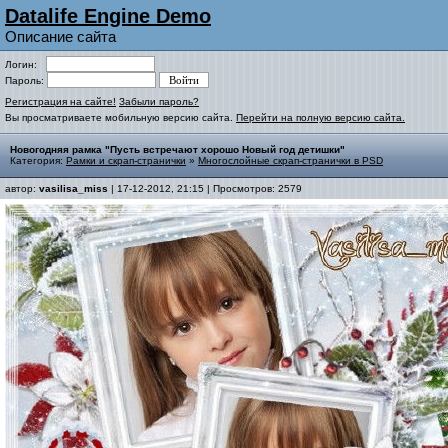
Datalife Engine Demo
Описание сайта
Логин:
Пароль:
Регистрация на сайте!
Забыли пароль?
Вы просматриваете мобильную версию сайта.
Перейти на полную версию сайта.
Новогодняя рамка "Пусть встречают хорошо Новый год детишки"
Категория:
Рамки и скрап-странички
»
Многослойные скрап-странички в PSD
автор:
vasilisa_miss
| 17-12-2012, 21:15 | Просмотров: 2579