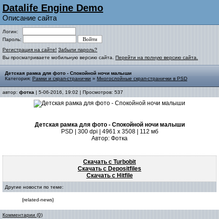
Datalife Engine Demo
Описание сайта
Логин:
Пароль:
Регистрация на сайте!
Забыли пароль?
Вы просматриваете мобильную версию сайта.
Перейти на полную версию сайта.
Детская рамка для фото - Спокойной ночи малыши
Категория:
Рамки и скрап-странички
»
Многослойные скрап-странички в PSD
автор:
фотка
| 5-06-2016, 19:02 | Просмотров: 537
Детская рамка для фото - Спокойной ночи малыши
PSD | 300 dpi | 4961 x 3508 | 112 мб
Автор: Фотка
Скачать с Turbobit
Скачать с Depositfiles
Скачать с Hitfile
Другие новости по теме:
{related-news}
Комментарии (0)