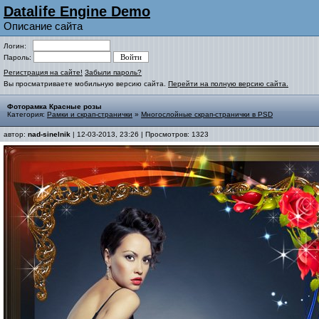
Datalife Engine Demo
Описание сайта
Логин:
Пароль:
Регистрация на сайте!
Забыли пароль?
Вы просматриваете мобильную версию сайта.
Перейти на полную версию сайта.
Фоторамка Красные розы
Категория:
Рамки и скрап-странички
»
Многослойные скрап-странички в PSD
автор:
nad-sinelnik
| 12-03-2013, 23:26 | Просмотров: 1323