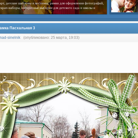
арт, детские шаблоны и костюмы, рамки для оформления фотографий,
скрап-наборы, интересные выборки для детского сада и школы и
амка Пасхальная 3
nad-sinelnik
(опубликовано: 25 марта, 19:03)