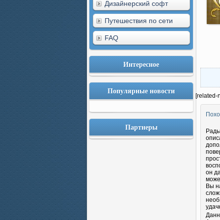
Дизайнерский софт
Путешествия по сети
FAQ
Интересное
Популярные новости
[related-
Похо
Партнеры
Рады
опис
допо
пове
прос
восп
он д
може
Вы н
слож
необ
удач
Данн