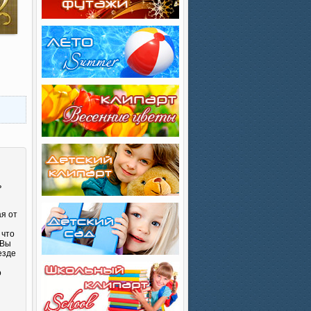
ь
ая от
 что
 Вы
езде
о