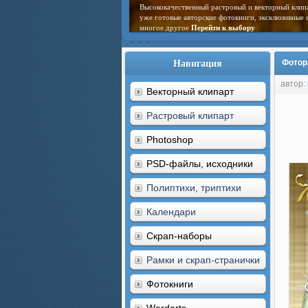
Высококачественный растровый и векторный клип
уже готовые авторские фотокниги, эксклюзивные 
многое другое
Перейти к выбору
Навигация
Фотор
автор:
Векторный клипарт
Растровый клипарт
Photoshop
PSD-файлы, исходники
Полиптихи, триптихи
Календари
Скрап-наборы
Рамки и скрап-странички
Фотокниги