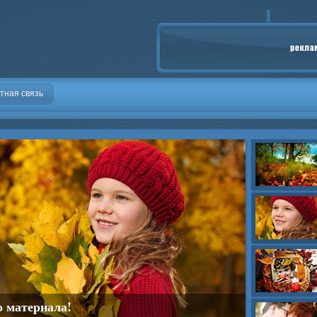
тная связь
о материала!