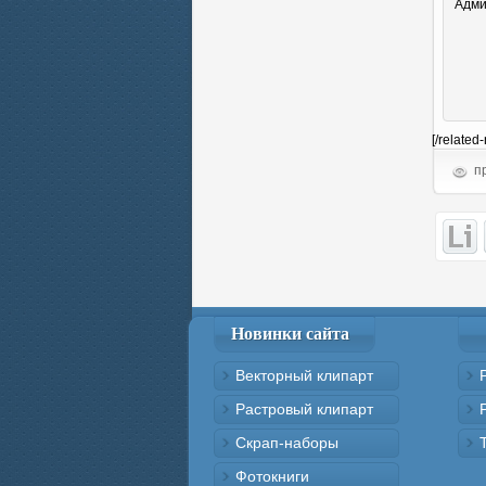
Адми
[/related
пр
Новинки сайта
Векторный клипарт
Растровый клипарт
Скрап-наборы
Фотокниги