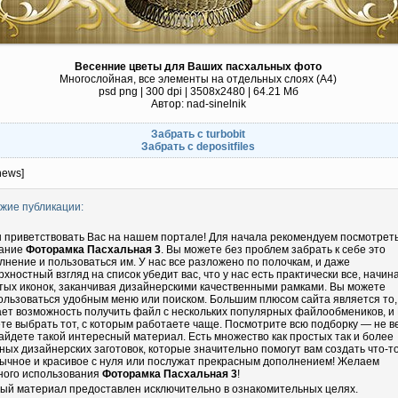
Весенние цветы для Ваших пасхальных фото
Многослойная, все элементы на отдельных слоях (А4)
psd png | 300 dpi | 3508х2480 | 64.21 Мб
Автор: nad-sinelnik
Забрать с turbobit
Забрать с depositfiles
news]
жие публикации:
 приветствовать Вас на нашем портале! Для начала рекомендуем посмотрет
ание
Фоторамка Пасхальная 3
. Вы можете без проблем забрать к себе это
лнение и пользоваться им. У нас все разложено по полочкам, и даже
рхностный взгляд на список убедит вас, что у нас есть практически все, начин
тых иконок, заканчивая дизайнерскими качественными рамками. Вы можете
ользоваться удобным меню или поиском. Большим плюсом сайта является то,
ает возможность получить файл с нескольких популярных файлообмеников, и
те выбрать тот, с которым работаете чаще. Посмотрите всю подборку — не в
айдете такой интересный материал. Есть множество как простых так и более
ных дизайнерских заготовок, которые значительно помогут вам создать что-т
ычное и красивое с нуля или послужат прекрасным дополнением! Желаем
ного использования
Фоторамка Пасхальная 3
!
ый материал предоставлен исключительно в ознакомительных целях.