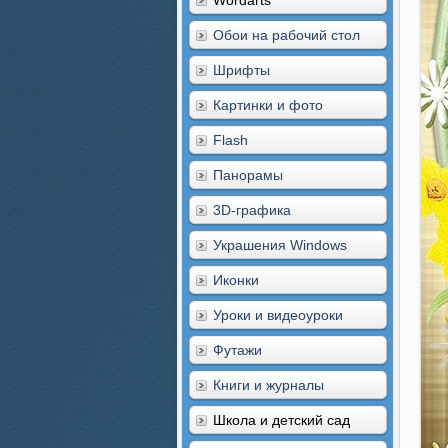
Wordarts
Обои на рабочий стол
Шрифты
Картинки и фото
Flash
Панорамы
3D-графика
Украшения Windows
Иконки
Уроки и видеоуроки
Футажи
Книги и журналы
Школа и детский сад