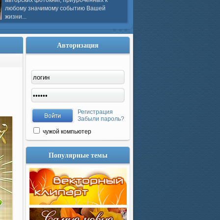
авторских фотокниг, приуроченных к
любому значимому событию Вашей
жизни...
Авторизация
Регистрация
Забыли пароль?
чужой компьютер
Популярные темы