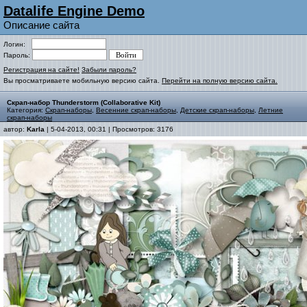
Datalife Engine Demo
Описание сайта
Логин:
Пароль:
Регистрация на сайте!
Забыли пароль?
Вы просматриваете мобильную версию сайта.
Перейти на полную версию сайта.
Скрап-набор Thunderstorm (Collaborative Kit)
Категория:
Скрап-наборы
,
Весенние скрап-наборы
,
Детские скрап-наборы
,
Летние
скрап-наборы
автор:
Karla
| 5-04-2013, 00:31 | Просмотров: 3176