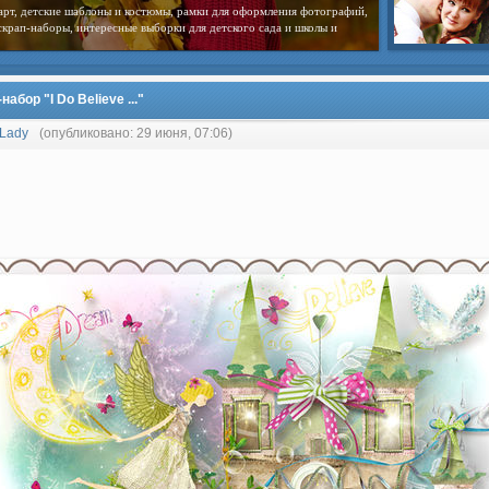
вого скрапбукинга и эксклюзивные скрап-наборы. Достаточно лишь
ру скрап-набора
набор "I Do Bеlieve ..."
Lady
(опубликовано: 29 июня, 07:06)