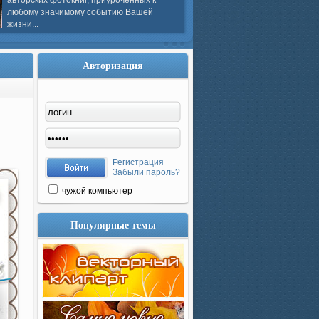
авторских фотокниг, приуроченных к
любому значимому событию Вашей
жизни...
Авторизация
Регистрация
Забыли пароль?
чужой компьютер
Популярные темы