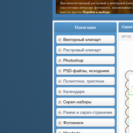
На нашем сайте Вы всегда найдете новинки цифро
выбрать интересуемую рубрику!
Перейти к выбо
Навигация
Скрап-
автор:
Векторный клипарт
Растровый клипарт
Photoshop
PSD-файлы, исходники
Полиптихи, триптихи
Календари
Скрап-наборы
Рамки и скрап-странички
Фотокниги