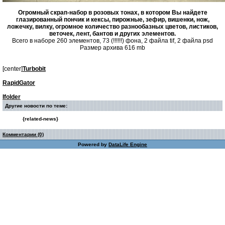
Огромный скрап-набор в розовых тонах, в котором Вы найдете
глазированный пончик и кексы, пирожные, зефир, вишенки, нож,
ложечку, вилку, огромное количество разнообазных цветов, листиков,
веточек, лент, бантов и других элементов.
Всего в наборе 260 элементов, 73 (!!!!!!) фона, 2 файла tif, 2 файла psd
Размер архива 616 mb
[center]
Turbobit
RapidGator
Ifolder
Другие новости по теме:
{related-news}
Комментарии (0)
Powered by
DataLife Engine