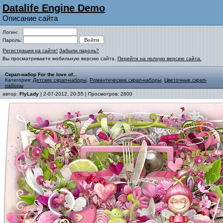
Datalife Engine Demo
Описание сайта
Логин:
Пароль:
Регистрация на сайте!
Забыли пароль?
Вы просматриваете мобильную версию сайта.
Перейти на полную версию сайта.
Скрап-набор For the love of...
Категория:
Детские скрап-наборы
,
Романтические скрап-наборы
,
Цветочные скрап-
наборы
автор:
FlyLady
| 2-07-2012, 20:55 | Просмотров: 2800