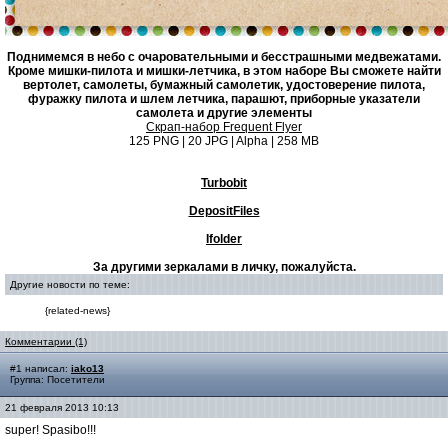
Поднимемся в небо с очаровательными и бесстрашными медвежатами.
Кроме мишки-пилота и мишки-летчика, в этом наборе Вы сможете найти
вертолет, самолеты, бумажный самолетик, удостоверение пилота,
фуражку пилота и шлем летчика, парашют, приборные указатели
самолета и другие элементы
Скрап-набор Frequent Flyer
125 PNG | 20 JPG | Alpha | 258 MB
Turbobit
DepositFiles
Ifolder
За другими зеркалами в личку, пожалуйста.
Другие новости по теме:
{related-news}
Комментарии (1)
#1 написал:
iako13
Группа: Посетители
21 февраля 2013 10:13
super! Spasibo!!!