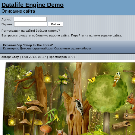
Datalife Engine Demo
Описание сайта
Логин:
Пароль:
Регистрация на сайте!
Забыли пароль?
Вы просматриваете мобильную версию сайта.
Перейти на полную версию сайта.
Скрап-набор "Deep In The Forest"
Категория:
Детские скрап-наборы
,
Сказочные скрап-наборы
автор:
Lady
| 4-08-2012, 08:27 | Просмотров: 8778