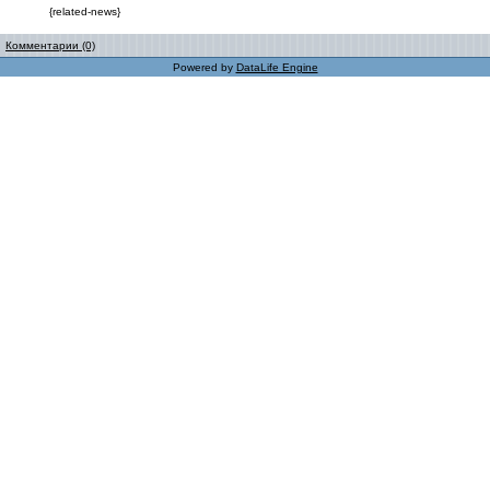
{related-news}
Комментарии (0)
Powered by
DataLife Engine