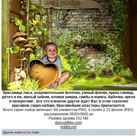
Красавица лиса, очаровательная белочка, умный филин, яркая синица,
дятел и еж, милый зайчик, еловая шишка, грибы и коряга, бабочки, орехи
и папоротник - все это и многое другое ждет Вас в этом сказочно
красивом скрап-наборе. Красивейшие кластеры прилагаются.
Всего скрап-набор включает 99 элементов PNG, 4 cluster и 15 фонов JPEG,
расширением 3600x3600 px
Размер архива 252 Мб
depositfiles.com
letitbit.net
Другие новости по теме: