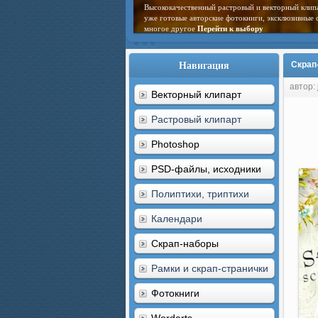
Высококачественный растровый и векторный клип
уже готовые авторские фотокниги, эксклюзивные 
многое другое
Перейти к выбору
Навигация
Скрап-
автор:
Векторный клипарт
Растровый клипарт
Photoshop
PSD-файлы, исходники
Полиптихи, триптихи
Календари
Скрап-наборы
Рамки и скрап-странички
Фотокниги