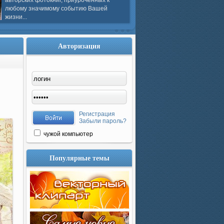
авторских фотокниг, приуроченных к
любому значимому событию Вашей
жизни...
Авторизация
Регистрация
Забыли пароль?
чужой компьютер
Популярные темы