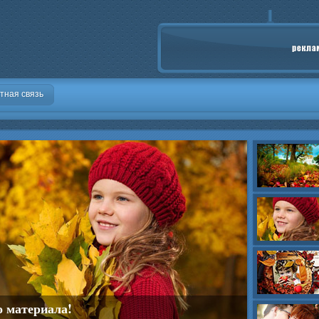
тная связь
о материала!