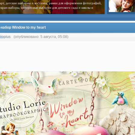
арт, детские шаблоны и костюмы, рамки для оформления фотографий,
скрап-наборы, интересные выборки для детского сада и школы и
набор Window to my heart
jippius
(опубликовано: 5 августа, 05:08)