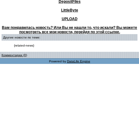
DepositFiles
LittleByte
UPLOAD
Вам понравилась новость? Или Вы не нашли то, что искали? Вы можете
посмотреть все мои новости, перейдя по этой ссылке.
Другие новости по теме:
{related-news}
Комментарии (0)
Powered by
DataLife Engine