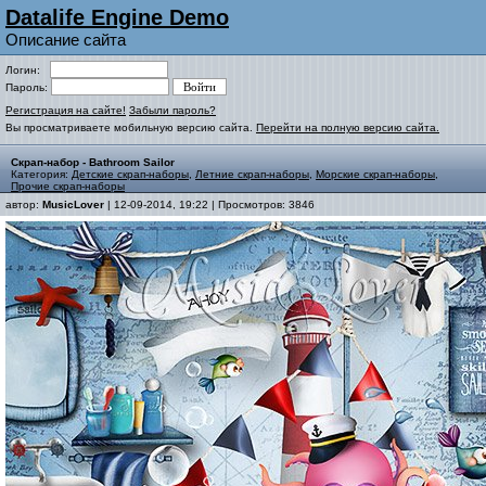
Datalife Engine Demo
Описание сайта
Логин:
Пароль:
Регистрация на сайте!
Забыли пароль?
Вы просматриваете мобильную версию сайта.
Перейти на полную версию сайта.
Скрап-набор - Bathroom Sailor
Категория:
Детские скрап-наборы
,
Летние скрап-наборы
,
Морские скрап-наборы
,
Прочие скрап-наборы
автор:
MusicLover
| 12-09-2014, 19:22 | Просмотров: 3846