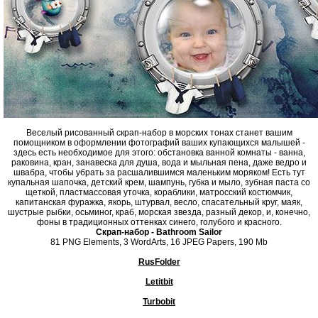
Веселый рисованный скрап-набор в морских тонах станет вашим
помощником в оформлении фотографий ваших купающихся малышей -
здесь есть необходимое для этого: обстановка ванной комнаты - ванна,
раковина, кран, занавеска для душа, вода и мыльная пена, даже ведро и
швабра, чтобы убрать за расшалившимся маленьким моряком! Есть тут
купальная шапочка, детский крем, шампунь, губка и мыло, зубная паста со
щеткой, пластмассовая уточка, кораблики, матросский костюмчик,
капитанская фуражка, якорь, штурвал, весло, спасательный круг, маяк,
шустрые рыбки, осьминог, краб, морская звезда, разный декор, и, конечно,
фоны в традиционных оттенках синего, голубого и красного.
Скрап-набор - Bathroom Sailor
81 PNG Elements, 3 WordArts, 16 JPEG Papers, 190 Mb
RusFolder
Letitbit
Turbobit