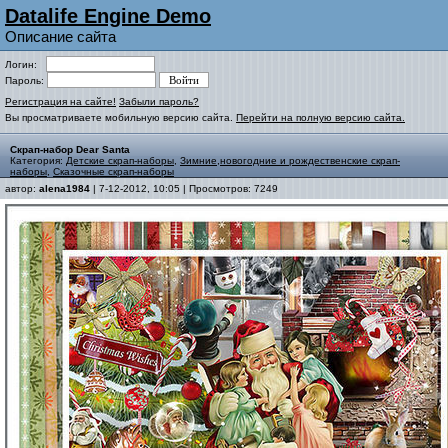
Datalife Engine Demo
Описание сайта
Логин:
Пароль:
Регистрация на сайте!
Забыли пароль?
Вы просматриваете мобильную версию сайта.
Перейти на полную версию сайта.
Скрап-набор Dear Santa
Категория:
Детские скрап-наборы
,
Зимние,новогодние и рождественские скрап-
наборы
,
Сказочные скрап-наборы
автор:
alena1984
| 7-12-2012, 10:05 | Просмотров: 7249