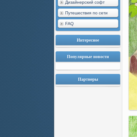
Дизайнерский софт
Путешествия по сети
FAQ
Интересное
Популярные новости
Партнеры