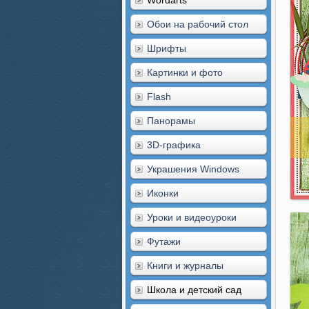
Wordarts
Обои на рабочий стол
Шрифты
Картинки и фото
Flash
Панорамы
3D-графика
Украшения Windows
Иконки
Уроки и видеоуроки
Футажи
Книги и журналы
Школа и детский сад