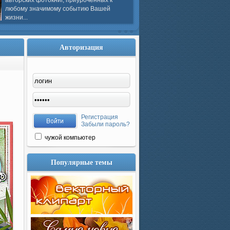
авторских фотокниг, приуроченных к
любому значимому событию Вашей
жизни...
Авторизация
Регистрация
Забыли пароль?
чужой компьютер
Популярные темы