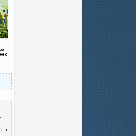
ким
же с
ь
о
ая от