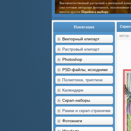
Высококачественный растровый и векторный клип
уже готовые авторские фотокниги, эксклюзивные 
многое другое
Перейти к выбору
Навигация
Скрап-
автор:
Векторный клипарт
Растровый клипарт
Photoshop
PSD-файлы, исходники
Полиптихи, триптихи
Календари
Скрап-наборы
Рамки и скрап-странички
Фотокниги