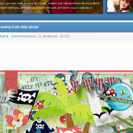
арт, детские шаблоны и костюмы, рамки для оформления фотографий,
скрап-наборы, интересные выборки для детского сада и школы и
набор Cute little pirate
Karla
(опубликовано: 11 февраля, 16:02)