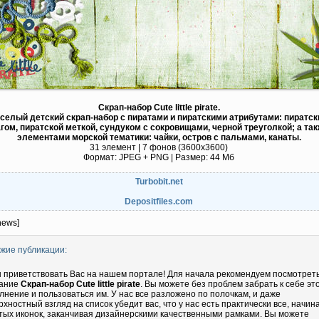
Скрап-набор Cute little pirate.
селый детский скрап-набор с пиратами и пиратскими атрибутами: пиратс
ом, пиратской меткой, сундуком с сокровищами, черной треуголкой; а так
элементами морской тематики: чайки, остров с пальмами, канаты.
31 элемент | 7 фонов (3600х3600)
Формат: JPEG + PNG | Размер: 44 Mб
Turbobit.net
Depositfiles.com
news]
жие публикации:
 приветствовать Вас на нашем портале! Для начала рекомендуем посмотрет
ание
Скрап-набор Cute little pirate
. Вы можете без проблем забрать к себе эт
лнение и пользоваться им. У нас все разложено по полочкам, и даже
рхностный взгляд на список убедит вас, что у нас есть практически все, начин
тых иконок, заканчивая дизайнерскими качественными рамками. Вы можете