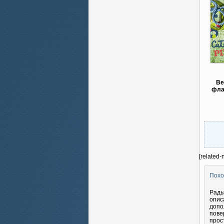
Ве
флаг
[related-
Похо
Рады
опис
допо
пове
прос