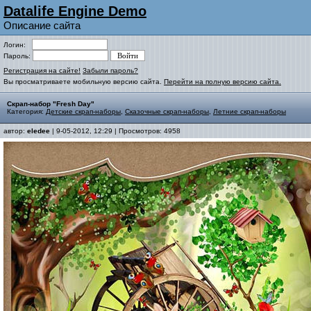
Datalife Engine Demo
Описание сайта
Логин:
Пароль:
Регистрация на сайте!
Забыли пароль?
Вы просматриваете мобильную версию сайта.
Перейти на полную версию сайта.
Скрап-набор "Fresh Day"
Категория:
Детские скрап-наборы
,
Сказочные скрап-наборы
,
Летние скрап-наборы
автор:
eledee
| 9-05-2012, 12:29 | Просмотров: 4958