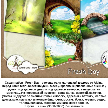
Скрап-набор - Fresh Day - это еще один маленький шедевр от Albina.
Перед нами теплый летний день в лесу. Красивые рисованные сцены: у
ручья, под деревом днем и под деревом вечером, в пещерке, на
мостике... Из персонажей имеются: заяц, белка, воробей, бабочки,
улитка. И другие элементы: грибы и яблоки, деревья и веточки, желтые
цветы, красные маки и нежные фиалочки, мостик, бочка, кувшин, ведро,
телега, подкова, фонарик и много-много зелени.
3 фона + 7 сцен (3600х3600) | 54 элемента