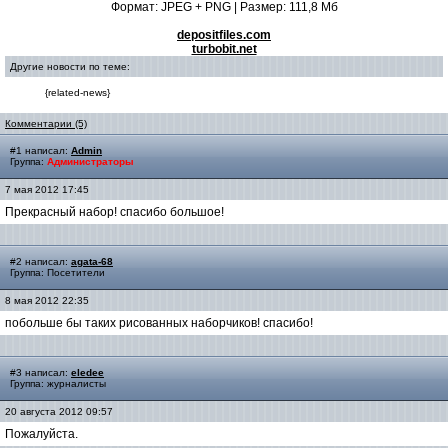
Формат: JPEG + PNG | Размер: 111,8 Mб
depositfiles.com
turbobit.net
Другие новости по теме:
{related-news}
Комментарии (5)
#1 написал:
Admin
Группа:
Администраторы
7 мая 2012 17:45
Прекрасный набор! спасибо большое!
#2 написал:
agata-68
Группа: Посетители
8 мая 2012 22:35
побольше бы таких рисованных наборчиков! спасибо!
#3 написал:
eledee
Группа: журналисты
20 августа 2012 09:57
Пожалуйста.