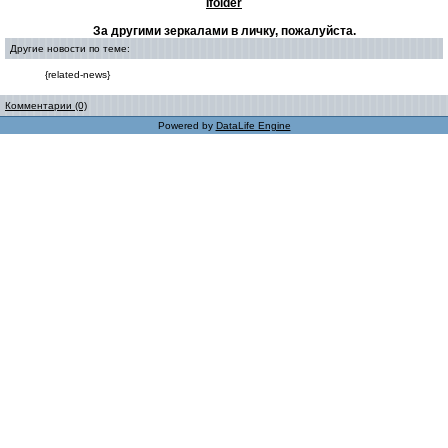
Ifolder
За другими зеркалами в личку, пожалуйста.
Другие новости по теме:
{related-news}
Комментарии (0)
Powered by
DataLife Engine