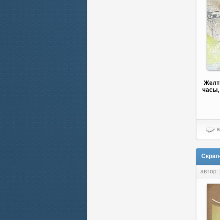
Желт
часы,
к
Скрап-
автор: 