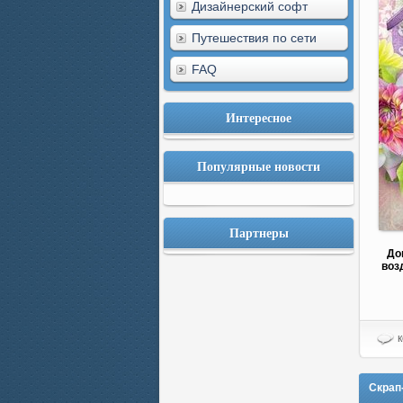
Дизайнерский софт
Путешествия по сети
FAQ
Интересное
Популярные новости
Партнеры
До
воз
к
Скрап