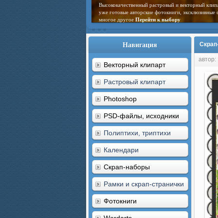
Высококачественный растровый и векторный клип
уже готовые авторские фотокниги, эксклюзивные 
многое другое
Перейти к выбору
Навигация
Скрап
автор:
Векторный клипарт
Растровый клипарт
Photoshop
PSD-файлы, исходники
Полиптихи, триптихи
Календари
Скрап-наборы
Рамки и скрап-странички
Фотокниги