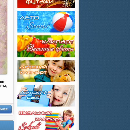
уют
нты,
бнее