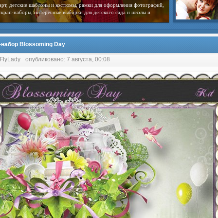
арт, детские шаблоны и костюмы, рамки для оформления фотографий,
скрап-наборы, интересные выборки для детского сада и школы и
-набор Blossoming Day
 FlyLady
опубликовано: 7 августа, 00:08