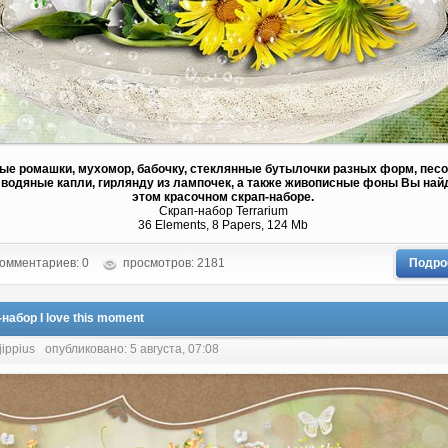
ые ромашки, мухомор, бабочку, стеклянные бутылочки разных форм, пес
 водяные капли, гирлянду из лампочек, а также живописные фоны Вы най
этом красочном скрап-наборе.
Скрап-набор Terrarium
36 Elements, 8 Papers, 124 Mb
омментариев: 0
просмотров: 2181
Подро
набор I love this moment
jippius
опубликовано: 5 августа, 07:08