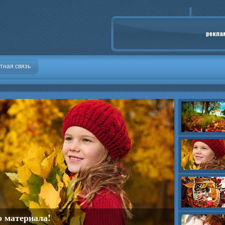
тная связь
о материала!