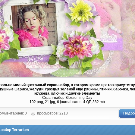
вольно милый цветочный скрап-набор, в котором кроме цветов присутств
душные шарики, желуди, гроздья зеленой еще рябины, птички, бабочки, ле
кружева, ключик и другие элементы
Скрап-набор Blossoming Day
102 png, 21 jpg, 6 journal cards, 4 QP, 382 mb
омментариев: 0
просмотров: 2218
Подро
-набор Terrarium