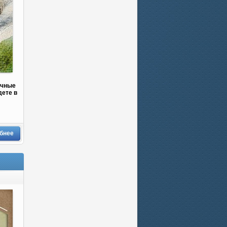
очные
дете в
бнее