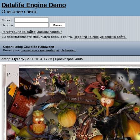
Datalife Engine Demo
Описание сайта
Логин:
Пароль:
Регистрация на сайте!
Забыли пароль?
Вы просматриваете мобильную версию сайта.
Перейти на полную версию сайта.
Скрап-набор Could be Halloween
Категория:
Готические скрап-наборы
,
Halloween
автор:
FlyLady
| 2-11-2013, 17:36 | Просмотров: 4005