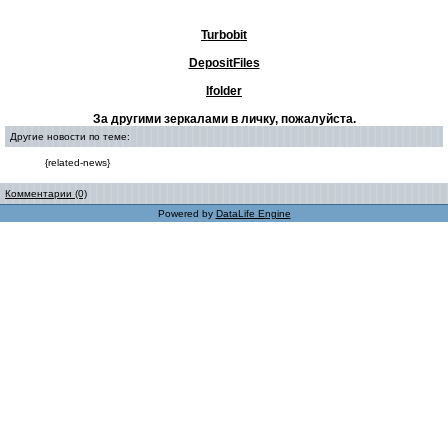
Turbobit
DepositFiles
Ifolder
За другими зеркалами в личку, пожалуйста.
Другие новости по теме:
{related-news}
Комментарии (0)
Powered by
DataLife Engine