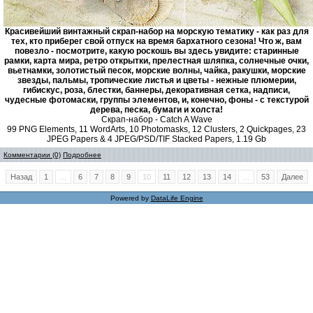
Красивейший винтажный скрап-набор на морскую тематику - как раз для
тех, кто приберег свой отпуск на время бархатного сезона! Что ж, вам
повезло - посмотрите, какую роскошь вы здесь увидите: старинные
рамки, карта мира, ретро открытки, прелестная шляпка, солнечные очки,
вьетнамки, золотистый песок, морские волны, чайка, ракушки, морские
звезды, пальмы, тропические листья и цветы - нежные плюмерии,
гибискус, роза, блестки, баннеры, декоративная сетка, надписи,
чудесные фотомаски, группы элементов, и, конечно, фоны - с текстурой
дерева, песка, бумаги и холста!
Скрап-набор - Catch A Wave
99 PNG Elements, 11 WordArts, 10 Photomasks, 12 Clusters, 2 Quickpages, 23
JPEG Papers & 4 JPEG/PSD/TIF Stacked Papers, 1.19 Gb
Комментарии (0)
Подробнее
Назад
1
...
6
7
8
9
10
11
12
13
14
...
53
Далее
Powered by
DataLife Engine