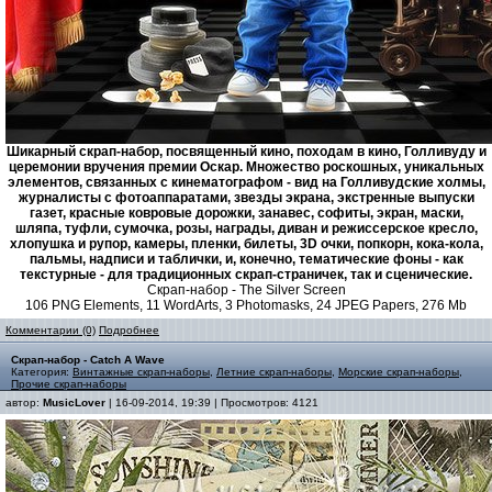
Шикарный скрап-набор, посвященный кино, походам в кино, Голливуду и
церемонии вручения премии Оскар. Множество роскошных, уникальных
элементов, связанных с кинематографом - вид на Голливудские холмы,
журналисты с фотоаппаратами, звезды экрана, экстренные выпуски
газет, красные ковровые дорожки, занавес, софиты, экран, маски,
шляпа, туфли, сумочка, розы, награды, диван и режиссерское кресло,
хлопушка и рупор, камеры, пленки, билеты, 3D очки, попкорн, кока-кола,
пальмы, надписи и таблички, и, конечно, тематические фоны - как
текстурные - для традиционных скрап-страничек, так и сценические.
Скрап-набор - The Silver Screen
106 PNG Elements, 11 WordArts, 3 Photomasks, 24 JPEG Papers, 276 Mb
Комментарии (0)
Подробнее
Скрап-набор - Catch A Wave
Категория:
Винтажные скрап-наборы
,
Летние скрап-наборы
,
Морские скрап-наборы
,
Прочие скрап-наборы
автор:
MusicLover
| 16-09-2014, 19:39 | Просмотров: 4121