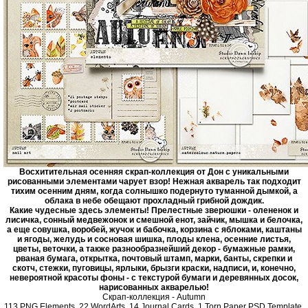
Восхитительная осенняя скрап-коллекция от Дон с уникальными
рисованными элементами чарует взор! Нежная акварель так подходит
тихим осенним дням, когда солнышко подернуто туманной дымкой, а
облака в небе обещают прохладный грибной дождик.
Какие чудесные здесь элементы! Прелестные зверюшки - олененок и
лисичка, сонный медвежонок и смешной енот, зайчик, мышка и белочка,
а еще совушка, воробей, жучок и бабочка, корзина с яблоками, каштаны
и ягоды, желудь и сосновая шишка, плоды клена, осенние листья,
цветы, веточки, а также разнообразнейший декор - бумажные рамки,
рваная бумага, открытка, почтовый штамп, марки, банты, скрепки и
скотч, стежки, пуговицы, ярлыки, брызги краски, надписи, и, конечно,
невероятной красоты фоны - с текстурой бумаги и деревянных досок,
нарисованных акварелью!
Скрап-коллекция - Autumn
113 PNG Elements, 22 WordArts, 14 Journal Cards, 1 Torn Paper PSD Template,