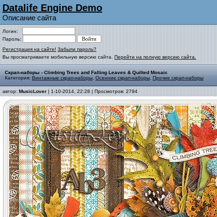
Datalife Engine Demo
Описание сайта
Логин:
Пароль:
Регистрация на сайте!
Забыли пароль?
Вы просматриваете мобильную версию сайта.
Перейти на полную версию сайта.
Скрап-наборы - Climbing Trees and Falling Leaves & Quilted Mosaic
Категория:
Винтажные скрап-наборы
,
Осенние скрап-наборы
,
Прочие скрап-наборы
автор:
MusicLover
| 1-10-2014, 22:28 | Просмотров: 2794