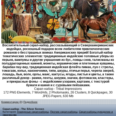
Восхитительный скрап-набор, рассказывающий о Североамериканских
индейцах, роскошный подарок всем любителям приключенческих
романов о бесстрашных воинах Американских прерий! Богатый набор
тематических элементов: традиционные индейские головные уборы из
перьев, вампумы и другие украшения из бус, ловцы снов, талисманы из
полудрагоценных камней, монеты, керамические и плетенные кувшины,
барабан пау-вау, традиционная индейская флейта пимак, лук с стрелы,
томагавк, копье, наконечники, типи, шкуры, птичьи перья, черепа зверей,
лошадь, бык, волк, орлы, маис, кактусы, ягоды, листья и цветы, а также
различный декор - рамки, ленты, шнурки, значки, фотомаски, кластеры,
и прекрасные фоны - с индейскими узорами, картами, с текстурой
бумаги и камня и с суровыми пейзажами.
Скрап-набор - Tribal Impressions
172 PNG Elements, 7 WordArts, 2 Photomasks, 26 Clusters, 8 Quickpages, 30
JPEG Papers, 630 Mb
Комментарии (0)
Подробнее
Скрап-набор - The Silver Screen
Категория:
Гламурные скрап-наборы
,
Прочие скрап-наборы
,
Скрап-наборы рукоделие и
творчество