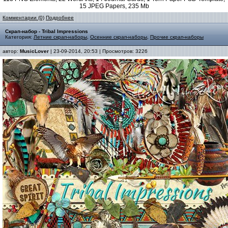
15 JPEG Papers, 235 Mb
Комментарии (0)
Подробнее
Скрап-набор - Tribal Impressions
Категория:
Летние скрап-наборы
,
Осенние скрап-наборы
,
Прочие скрап-наборы
автор:
MusicLover
| 23-09-2014, 20:53 | Просмотров: 3226