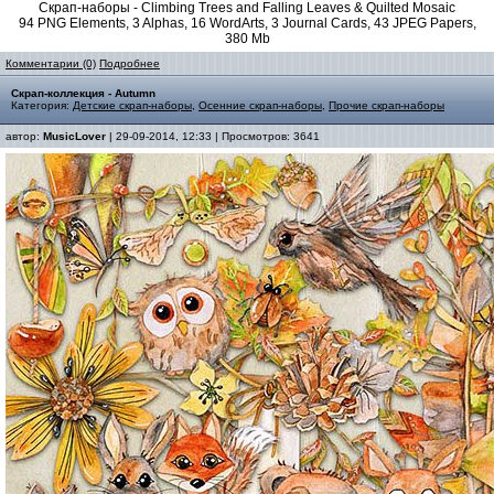
Скрап-наборы - Climbing Trees and Falling Leaves & Quilted Mosaic
94 PNG Elements, 3 Alphas, 16 WordArts, 3 Journal Cards, 43 JPEG Papers,
380 Mb
Комментарии (0)
Подробнее
Скрап-коллекция - Autumn
Категория:
Детские скрап-наборы
,
Осенние скрап-наборы
,
Прочие скрап-наборы
автор:
MusicLover
| 29-09-2014, 12:33 | Просмотров: 3641