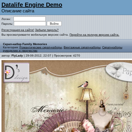
Datalife Engine Demo
Описание сайта
Логин:
Пароль:
Регистрация на сайте!
Забыли пароль?
Вы просматриваете мобильную версию сайта.
Перейти на полную версию сайта.
Скрап-набор Family Memories
Категория:
Романтические скрап-наборы
,
Винтажные скрап-наборы
,
Скрап-наборы
рукоделие и творчество
автор:
FlyLady
| 29-06-2012, 22:07 | Просмотров: 4270