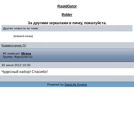
RapidGator
Ifolder
За другими зеркалами в личку, пожалуйста.
Другие новости по теме:
{related-news}
Комментарии (1)
#1 написал:
Mirana
Группа: Журналисты
30 июня 2012 10:30
Чудесный набор! Спасибо!
Powered by
DataLife Engine