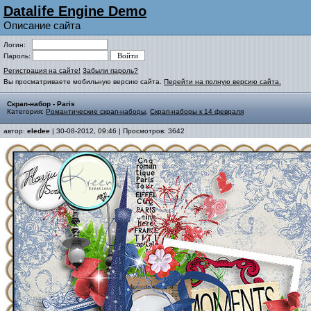
Datalife Engine Demo
Описание сайта
Логин:
Пароль:
Регистрация на сайте!
Забыли пароль?
Вы просматриваете мобильную версию сайта.
Перейти на полную версию сайта.
Скрап-набор - Paris
Категория:
Романтические скрап-наборы
,
Скрап-наборы к 14 февраля
автор:
eledee
| 30-08-2012, 09:46 | Просмотров: 3642