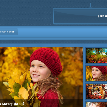
тная связь
о материала!