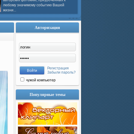
авторских фотокниг, приуроченных к
любому значимому событию Вашей
жизни...
Авторизация
Регистрация
Забыли пароль?
чужой компьютер
Популярные темы