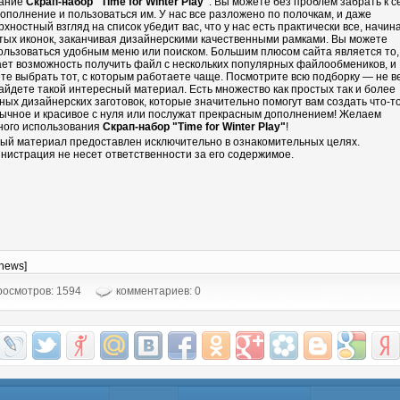
ание
Скрап-набор "Time for Winter Play"
. Вы можете без проблем забрать к с
дополнение и пользоваться им. У нас все разложено по полочкам, и даже
рхностный взгляд на список убедит вас, что у нас есть практически все, начин
тых иконок, заканчивая дизайнерскими качественными рамками. Вы можете
ользоваться удобным меню или поиском. Большим плюсом сайта является то,
ает возможность получить файл с нескольких популярных файлообмеников, и
те выбрать тот, с которым работаете чаще. Посмотрите всю подборку — не в
айдете такой интересный материал. Есть множество как простых так и более
ных дизайнерских заготовок, которые значительно помогут вам создать что-т
ычное и красивое с нуля или послужат прекрасным дополнением! Желаем
ного использования
Скрап-набор "Time for Winter Play"
!
ый материал предоставлен исключительно в ознакомительных целях.
нистрация не несет ответственности за его содержимое.
-news]
осмотров: 1594
комментариев: 0