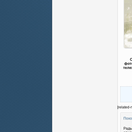
О
фото
теле
[related-
Похо
Рады