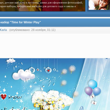
арт, детские шаблоны и костюмы, рамки для оформления фотографий,
скрап-наборы, интересные выборки для детского сада и школы и
набор "Time for Winter Play"
Karla
(опубликовано: 28 ноября, 01:11)