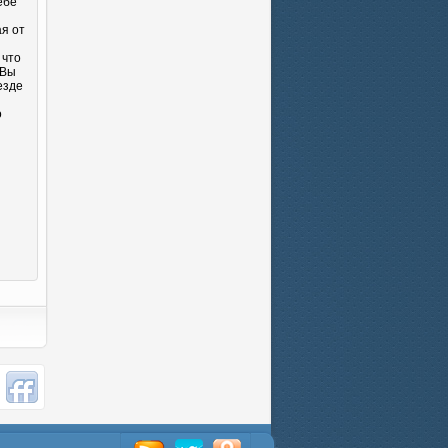
ебе
ая от
 что
 Вы
езде
о