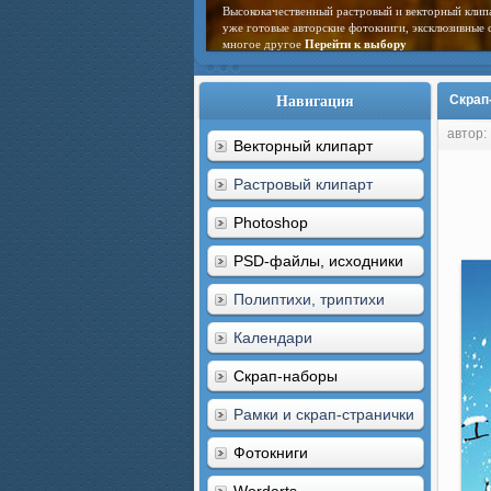
Высококачественный растровый и векторный клип
уже готовые авторские фотокниги, эксклюзивные 
многое другое
Перейти к выбору
Навигация
Скрап-
автор:
Векторный клипарт
Растровый клипарт
Photoshop
PSD-файлы, исходники
Полиптихи, триптихи
Календари
Скрап-наборы
Рамки и скрап-странички
Фотокниги