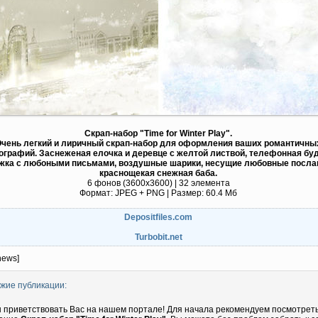
Скрап-набор "Time for Winter Play".
чень легкий и лиричный скрап-набор для оформления ваших романтичны
графий. Заснеженая елочка и деревце с желтой листвой, телефонная буд
жка с любоными письмами, воздушные шарики, несущие любовные посла
краснощекая снежная баба.
6 фонов (3600х3600) | 32 элемента
Формат: JPEG + PNG | Размер: 60.4 Mб
Depositfiles.com
Turbobit.net
news]
жие публикации:
 приветствовать Вас на нашем портале! Для начала рекомендуем посмотрет