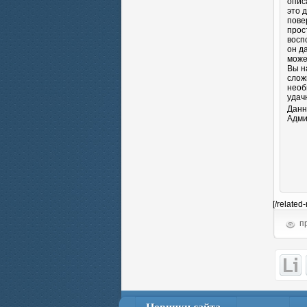
опис
это 
пове
прос
восп
он д
може
Вы н
слож
необ
удач
Данн
Адми
[/related
пр
Новинки сайта