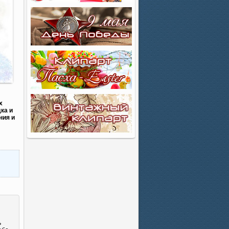
х
ка и
ния и
ь