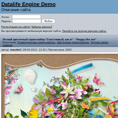
Datalife Engine Demo
Описание сайта
Логин:
Пароль:
Регистрация на сайте!
Забыли пароль?
Вы просматриваете мобильную версию сайта.
Перейти на полную версию сайта.
Летний цветочный скрап-набор "Счастливый, как я" - "Happy like me"
Категория:
Романтические скрап-наборы
,
Цветочные скрап-наборы
,
Летние скрап-
наборы
автор:
maxdmf
| 28-04-2012, 12:32 | Просмотров: 2620