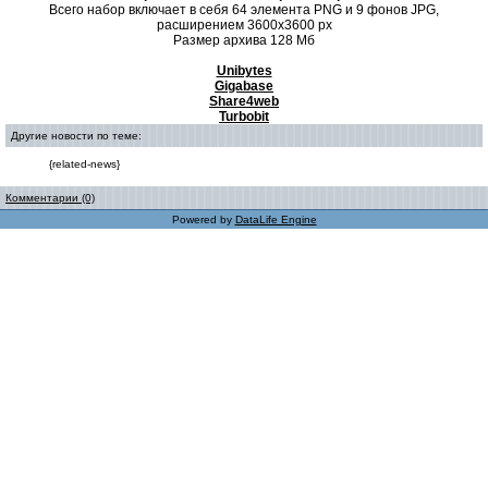
Всего набор включает в себя 64 элемента PNG и 9 фонов JPG,
расширением 3600х3600 рх
Размер архива 128 Мб
Unibytes
Gigabase
Share4web
Turbobit
Другие новости по теме:
{related-news}
Комментарии (0)
Powered by
DataLife Engine