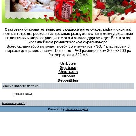
Статуетка очаровательных целующихся ангелочков, арфа и скрипка,
нотная тетрадь, роскошные красные розы, лепестки и жемчуг, красные
валентинки и море сердец - все это и многое другое ждет Вас в этом
красивейшем романтическом скрап-наборе
Всего скрап-набор включает в себя 85 элементов PNG, 7 кластеров и 6
вырезов для рамок, а также 12 фонов JPEG расширением 3600x3600 px
Размер архива 322 Мб
Unibytes
Gigabase
Share4web
Turbobit
Depositfiles
Другие новости по теме:
{related-news}
Комментарии (0)
Powered by
DataLife Engine