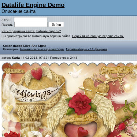
Datalife Engine Demo
Описание сайта
Логин:
Пароль:
Регистрация на сайте!
Забыли пароль?
Вы просматриваете мобильную версию сайта.
Перейти на полную версию сайта.
Скрап-набор Love And Light
Категория:
Романтические скрап-наборы
,
Скрап-наборы к 14 февраля
автор:
Karla
| 4-02-2013, 07:52 | Просмотров: 2448