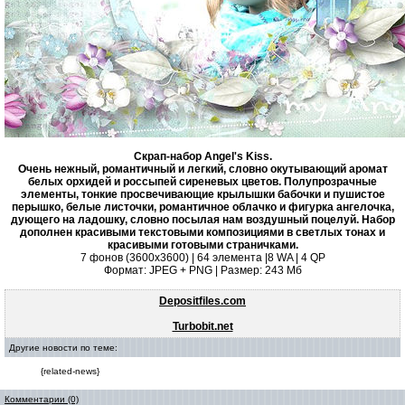
Скрап-набор Angel's Kiss.
Очень нежный, романтичный и легкий, словно окутывающий аромат
белых орхидей и россыпей сиреневых цветов. Полупрозрачные
элементы, тонкие просвечивающие крылышки бабочки и пушистое
перышко, белые листочки, романтичное облачко и фигурка ангелочка,
дующего на ладошку, словно посылая нам воздушный поцелуй. Набор
дополнен красивыми текстовыми композициями в светлых тонах и
красивыми готовыми страничками.
7 фонов (3600х3600) | 64 элемента |8 WA | 4 QP
Формат: JPEG + PNG | Размер: 243 Mб
Depositfiles.com
Turbobit.net
Другие новости по теме:
{related-news}
Комментарии (0)