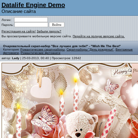
Datalife Engine Demo
Описание сайта
Логин:
Пароль:
Регистрация на сайте!
Забыли пароль?
Вы просматриваете мобильную версию сайта.
Перейти на полную версию сайта.
Очаровательный скрап-набор "Все лучшее для тебя!" - "Wish Me The Best"
Категория:
Романтические скрап-наборы
,
Скрап-наборы "День рожденья"
,
Винтажные
фотокниги
,
Романтические фотокниги
автор:
Lady
| 25-03-2013, 00:40 | Просмотров: 12642