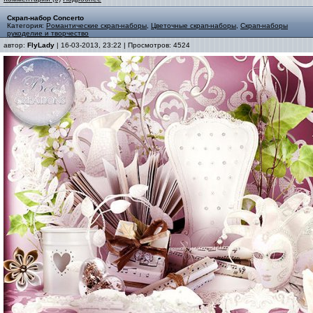
Скрап-набор Concerto
Категория:
Романтические скрап-наборы
,
Цветочные скрап-наборы
,
Скрап-наборы
рукоделие и творчество
автор:
FlyLady
| 16-03-2013, 23:22 | Просмотров: 4524