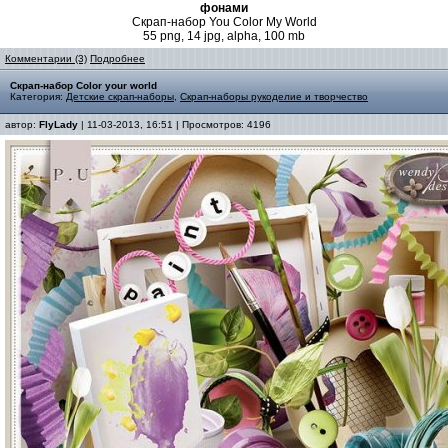
фонами
Скрап-набор You Color My World
55 png, 14 jpg, alpha, 100 mb
Комментарии (3)
Подробнее
Скрап-набор Color your world
Категория:
Детские скрап-наборы
,
Скрап-наборы рукоделие и творчество
автор:
FlyLady
| 11-03-2013, 16:51 | Просмотров: 4196