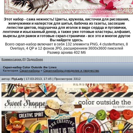
Этот набор - сама нежность! Цветы, кружева, кисточки для рисования,
жемчужинки и наперсток для шитья, бабочка из газеты, засохшие
лепестки цветов, подушечка для иголок в виде сердца и пуговички,
ленточки и изысканный декор, а также уже готовые кластеры, алфавит,
вырезы для рамок и готовые скрап-странички - все это и многое другое
Вы найдете здесь.
Всего скрап-набор включает в себя 132 элемента PNG, 4 clusterframes, 8
Overlays, 4 QP и 12 фонов JPG, расширением 3600x3600 пикселей
Размер архива 402 Мб
Комментарии (0)
Подробнее
Скрап-набор Color Outside the Lines
Категория:
Скрап-наборы
»
Скрап-наборы рукоделие и творчество
автор:
FlyLady
| 17-03-2013, 17:45 | Просмотров: 3312