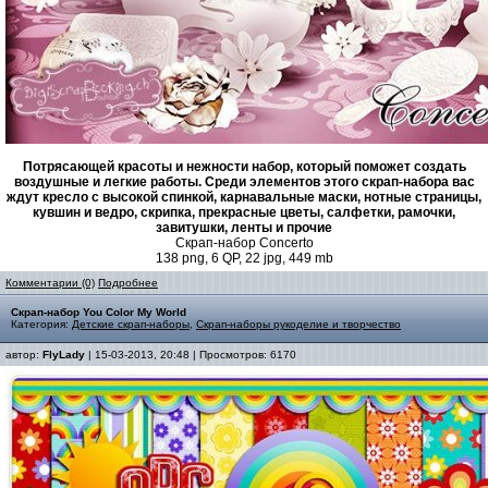
Потрясающей красоты и нежности набор, который поможет создать
воздушные и легкие работы. Среди элементов этого скрап-набора вас
ждут кресло с высокой спинкой, карнавальные маски, нотные страницы,
кувшин и ведро, скрипка, прекрасные цветы, салфетки, рамочки,
завитушки, ленты и прочие
Скрап-набор Concerto
138 png, 6 QP, 22 jpg, 449 mb
Комментарии (0)
Подробнее
Скрап-набор You Color My World
Категория:
Детские скрап-наборы
,
Скрап-наборы рукоделие и творчество
автор:
FlyLady
| 15-03-2013, 20:48 | Просмотров: 6170