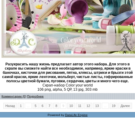
Разукрасить нашу жизнь предлагает автор этого набора. Для этого в
скрапе вы сможете найти все необходимое, например, яркие краски в
баночках, кисточки для рисования, пятна, кляксы, штрихи и брызги этой
самой краски, яркие ленточки, мольберт, чистые листы, гофрированные
полосы цветной бумаги, пуговки, сердечки, цветы и много чего еще.
Скрап-набор Color your world
106 png, alpha, 5 QP, 13 jpg, 303 mb
Комментарии (0)
Подробнее
Назад
1
...
5
6
7
8
9
10
11
12
13
...
19
Далее
Powered by
DataLife Engine