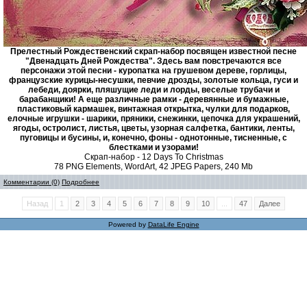
Прелестный Рождественский скрап-набор посвящен известной песне
"Двенадцать Дней Рождества". Здесь вам повстречаются все
персонажи этой песни - куропатка на грушевом дереве, горлицы,
французские курицы-несушки, певчие дрозды, золотые кольца, гуси и
лебеди, доярки, пляшущие леди и лорды, веселые трубачи и
барабанщики! А еще различные рамки - деревянные и бумажные,
пластиковый кармашек, винтажная открытка, чулки для подарков,
елочные игрушки - шарики, пряники, снежинки, цепочка для украшений,
ягоды, остролист, листья, цветы, узорная салфетка, бантики, ленты,
пуговицы и бусины, и, конечно, фоны - однотонные, тисненные, с
блестками и узорами!
Скрап-набор - 12 Days To Christmas
78 PNG Elements, WordArt, 42 JPEG Papers, 240 Mb
Комментарии (0)
Подробнее
Назад
1
2
3
4
5
6
7
8
9
10
...
47
Далее
Powered by
DataLife Engine