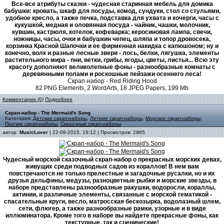
Все-все атрибуты сказки - чудесная старинная мебель для домика
бабушки: кровать, шкаф для посуды, комод, сундуки, стол со стульями,
удобное кресло, а также печка, подставка для ухвата и кочерги, часы с
кукушкой, медная и оловянная посуда - чайник, чашки, молочник,
кувшин, кастрюля, котелок, кофеварка; керосиновая лампа, свечи,
ножницы, часы, очки и бабушкин чепец, шляпа и топор дровосека,
корзинка Красной Шапочки и ее фирменная накидка с капюшоном; ну и
конечно, волк и разные лесные звери - лось, белки, лягушка, элементы
растительного мира - пни, ветки, грибы, ягоды, цветы, листья... Всю эту
красоту дополняют великолепные фоны - разнообразные комнаты с
деревянными полами и роскошные пейзажи осеннего леса!
Скрап-набор - Red Riding Hood
82 PNG Elements, 2 WordArts, 18 JPEG Papers, 199 Mb
Комментарии (0)
Подробнее
Скрап-набор - The Mermaid's Song
Категория:
Детские скрап-наборы
,
Летние скрап-наборы
,
Морские скрап-наборы
,
Прочие скрап-наборы
,
Сказочные скрап-наборы
автор:
MusicLover
| 22-08-2015, 19:12 | Просмотров: 2965
Чудесный морской сказочный скрап-набор о прекрасных морских девах,
живущих среди подводных садов из кораллов! В нем вам
повстречаются не только прелестные и загадочные русалки, но и их
друзья дельфины, медузы, разноцветные рыбки и морские звезды, в
наборе представлены разнообразные ракушки, водоросли, кораллы,
актинии, и различные элементы, связанные с морской тематикой -
спасательные круги, весло, матросская бескозырка, водолазный шлем,
сети, флюгер, а также разнообразные рамки, узорные и в виде
иллюминатора. Кроме того в наборе вы найдете прекрасные фоны, как
текстурные, так и сценические!