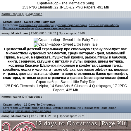
Скрап-набор - The Mermaid's Song
153 PNG Elements, 22 JPEG & 2 PNG Papers, 491 Mb
Комментарии (0)
Подробнее
Скрап-набор - Sweet Little Fairy Tale
Категория:
Весенние скрап-наборы
,
Детские скрап-наборы
,
Летние скрап-наборы
,
Прочие скрап-наборы
,
Сказочные скрап-наборы
автор:
MusicLover
| 12-03-2015, 19:37 | Просмотров: 4240
Прелестный детский скрап-набор про сказочную страну побалует вас
множеством чудесных элементов, среди которых - фея, Маленький
Принц, мышки, медвежата, пушистый кролик, рыбки, птицы и бабочки,
книги, сердечко, катушки с нитками и лупы, корона, шлем летчика,
корзинка Красной Шапочки, пирожные и конфеты, садовая тачка,
кораблик, лодка и удочка, а также облака, световые эффекты, деревья
и травы, цветы, листья, алфавит в виде стеклянных банок для конфет,
кластеры, готовые скрап-странички и красивейшие сценические фоны!
Скрап-набор - Sweet Little Fairy Tale
125 PNG Elements, 1 Alpha, 14 WordArts, 5 Clusters, 4 Quickpages, 17 JPEG
Papers, 435 Mb
Комментарии (0)
Подробнее
Скрап-набор - 12 Days To Christmas
Категория:
Детские скрап-наборы
,
Зимние,новогодние и рождественские скрап-
наборы
,
Сказочные скрап-наборы
автор:
MusicLover
| 15-12-2014, 21:38 | Просмотров: 2971