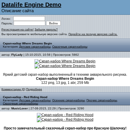
Datalife Engine Demo
Описание сайта
Логин:
Пароль:
Регистрация на сайте!
Забыли пароль?
Вы просматриваете мобильную версию сайта.
Перейти на полную версию сайта.
Скрап-набор Where Dreams Begin
Категория:
Детские скрап-наборы
,
Сказочные скрап-наборы
автор:
FlyLady
| 15-10-2015, 10:58 | Просмотров: 5862
Яркий детский скрап-набор выполненный в технике акварельного рисунка.
Скрап-набор Where Dreams Begin
122 png, 13 jpg, 1 abr, 259 Mb
Комментарии (0)
Подробнее
Скрап-набор - Red Riding Hood
Категория:
Детские скрап-наборы
,
Осенние скрап-наборы
,
Прочие скрап-наборы
,
Сказочные скрап-наборы
автор:
MusicLover
| 27-08-2015, 22:29 | Просмотров: 3290
Просто замечательный сказочный скрап-набор про Красную Шапочку!