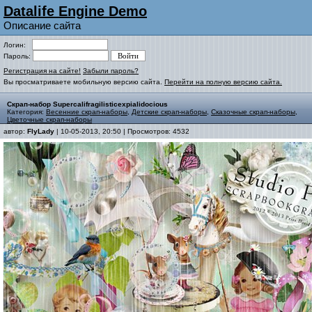
Datalife Engine Demo
Описание сайта
Логин:
Пароль:
Регистрация на сайте!
Забыли пароль?
Вы просматриваете мобильную версию сайта.
Перейти на полную версию сайта.
Скрап-набор Supercalifragilisticexpialidocious
Категория:
Весенние скрап-наборы
,
Детские скрап-наборы
,
Сказочные скрап-наборы
,
Цветочные скрап-наборы
автор:
FlyLady
| 10-05-2013, 20:50 | Просмотров: 4532