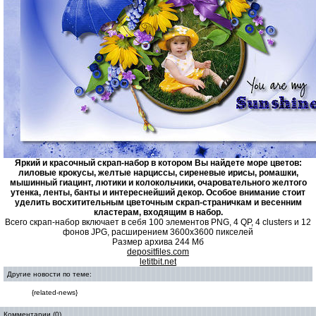
Яркий и красочный скрап-набор в котором Вы найдете море цветов:
лиловые крокусы, желтые нарциссы, сиреневые ирисы, ромашки,
мышинный гиацинт, лютики и колокольчики, очаровательного желтого
утенка, ленты, банты и интереснейший декор. Особое внимание стоит
уделить восхитительным цветочным скрап-страничкам и весенним
кластерам, входящим в набор.
Всего скрап-набор включает в себя 100 элементов PNG, 4 QP, 4 clusters и 12
фонов JPG, расширением 3600x3600 пикселей
Размер архива 244 Мб
depositfiles.com
letitbit.net
Другие новости по теме:
{related-news}
Комментарии (0)