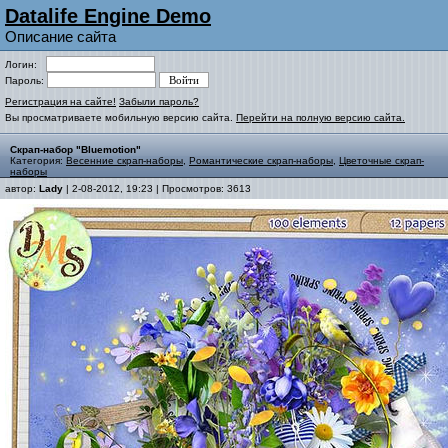
Datalife Engine Demo
Описание сайта
Логин:
Пароль:
Регистрация на сайте!
Забыли пароль?
Вы просматриваете мобильную версию сайта.
Перейти на полную версию сайта.
Скрап-набор "Bluemotion"
Категория:
Весенние скрап-наборы
,
Романтические скрап-наборы
,
Цветочные скрап-
наборы
автор:
Lady
| 2-08-2012, 19:23 | Просмотров: 3613