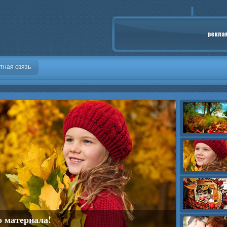
тная связь
о материала!