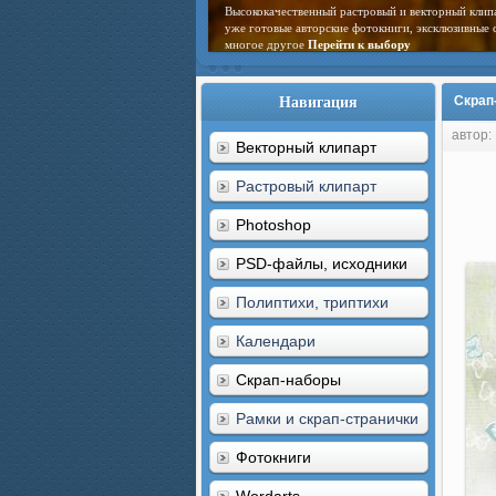
Высококачественный растровый и векторный клип
уже готовые авторские фотокниги, эксклюзивные 
многое другое
Перейти к выбору
Навигация
Скрап-
автор:
Векторный клипарт
Растровый клипарт
Photoshop
PSD-файлы, исходники
Полиптихи, триптихи
Календари
Скрап-наборы
Рамки и скрап-странички
Фотокниги