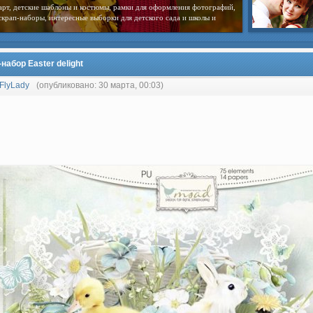
арт, детские шаблоны и костюмы, рамки для оформления фотографий,
скрап-наборы, интересные выборки для детского сада и школы и
набор Easter delight
FlyLady
(опубликовано: 30 марта, 00:03)