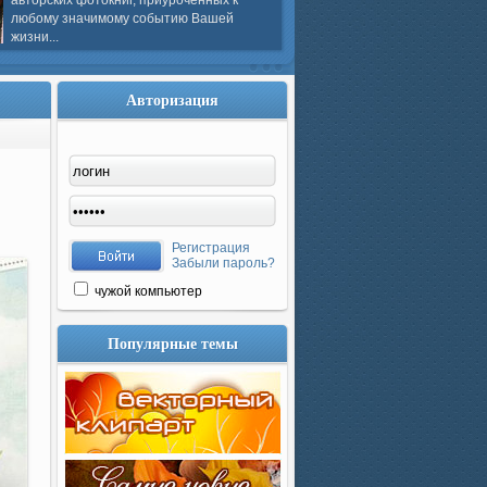
авторских фотокниг, приуроченных к
любому значимому событию Вашей
жизни...
Авторизация
Регистрация
Забыли пароль?
чужой компьютер
Популярные темы