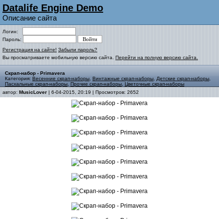
Datalife Engine Demo
Описание сайта
Логин:
Пароль:
Регистрация на сайте!
Забыли пароль?
Вы просматриваете мобильную версию сайта.
Перейти на полную версию сайта.
Скрап-набор - Primavera
Категория:
Весенние скрап-наборы
,
Винтажные скрап-наборы
,
Детские скрап-наборы
,
Пасхальные скрап-наборы
,
Прочие скрап-наборы
,
Цветочные скрап-наборы
автор:
MusicLover
| 6-04-2015, 20:19 | Просмотров: 2652