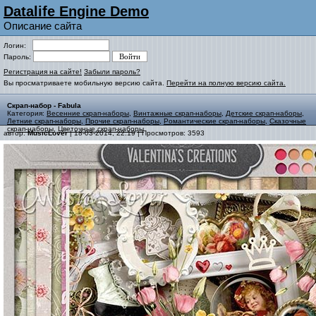
Datalife Engine Demo
Описание сайта
Логин:
Пароль:
Регистрация на сайте!
Забыли пароль?
Вы просматриваете мобильную версию сайта.
Перейти на полную версию сайта.
Скрап-набор - Fabula
Категория:
Весенние скрап-наборы
,
Винтажные скрап-наборы
,
Детские скрап-наборы
,
Летние скрап-наборы
,
Прочие скрап-наборы
,
Романтические скрап-наборы
,
Сказочные
скрап-наборы
,
Цветочные скрап-наборы
автор:
MusicLover
| 18-03-2014, 22:19 | Просмотров: 3593