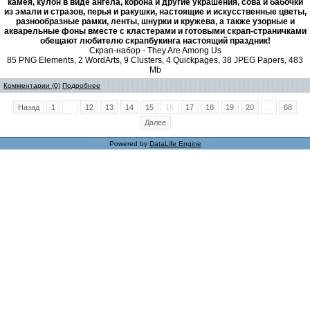
камея, кулон в виде ангела, корона и другие украшения, сова и бабочки
из эмали и стразов, перья и ракушки, настоящие и искусственные цветы,
разнообразные рамки, ленты, шнурки и кружева, а также узорные и
акварельные фоны вместе с кластерами и готовыми скрап-страничками
обещают любителю скрапбукинга настоящий праздник!
Скрап-набор - They Are Among Us
85 PNG Elements, 2 WordArts, 9 Clusters, 4 Quickpages, 38 JPEG Papers, 483
Mb
Комментарии (0)
Подробнее
Назад
1
...
12
13
14
15
16
17
18
19
20
...
68
Далее
Powered by
DataLife Engine