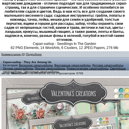
мартовским дождиком - отлично подходит как для традиционных скрап-
страниц, так и для страничек сценических. И особенно полюбится он
любителям садов и цветов. Ведь в нам есть все для создания своего
маленького весеннего сада: садовые инструменты: грабли, лопаты и
ножницы, тачка, лейка, мешки для семян и удобрений, толстые
перчатки, ящики и горшки для рассады, забор, чтобы охранять свои
садик от непрошеных гостей, камни и трава, веточки и листья, цветы -
ландыши, крокусы, мышиный гиацинт, а также рамки, ленты и банты,
надписи и, конечно, разные фоны в зеленой, голубой и желтой гамме
оттенков.
Скрап-набор - Seedlings In The Garden
82 PNG Elements, 14 WordArts, 6 Clusters, 12 JPEG Papers, 276 Mb
Комментарии (0)
Подробнее
Скрап-набор - They Are Among Us
Категория:
Весенние скрап-наборы
,
Винтажные скрап-наборы
,
Детские скрап-наборы
,
Летние скрап-наборы
,
Прочие скрап-наборы
,
Романтические скрап-наборы
,
Свадебные
скрап-наборы
,
Цветочные скрап-наборы
автор:
MusicLover
| 11-03-2014, 21:51 | Просмотров: 6706