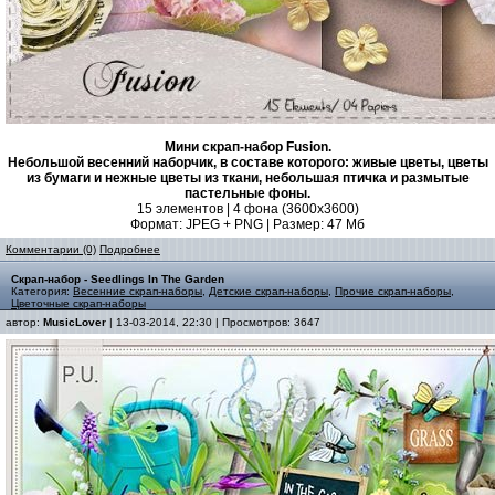
Мини скрап-набор Fusion.
Небольшой весенний наборчик, в составе которого: живые цветы, цветы
из бумаги и нежные цветы из ткани, небольшая птичка и размытые
пастельные фоны.
15 элементов | 4 фона (3600х3600)
Формат: JPEG + PNG | Размер: 47 Mб
Комментарии (0)
Подробнее
Скрап-набор - Seedlings In The Garden
Категория:
Весенние скрап-наборы
,
Детские скрап-наборы
,
Прочие скрап-наборы
,
Цветочные скрап-наборы
автор:
MusicLover
| 13-03-2014, 22:30 | Просмотров: 3647