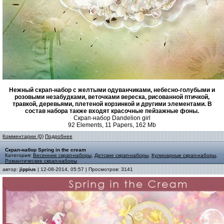
Нежный скрап-набор с желтыми одуванчиками, небесно-голубыми и
розовыми незабудками, веточками вереска, рисованной птичкой,
травкой, деревьями, плетеной корзинкой и другими элементами. В
состав набора также входят красочные пейзажные фоны.
Скрап-набор Dandelion girl
92 Elements, 11 Papers, 162 Mb
Комментарии (0)
Подробнее
Скрап-набор Spring in the cream
Категория:
Весенние скрап-наборы
,
Детские скрап-наборы
,
Кулинарные скрап-наборы
,
Романтические скрап-наборы
автор:
jippius
| 12-08-2014, 05:57 | Просмотров: 3141