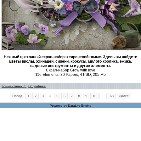
Нежный цветочный скрап-набор в сиреневой гамме. Здесь вы найдете
цветы виолы, эхинацеи, сирени, крокусы, милого кролика, ежика,
садовые инструменты и другие элементы.
Скрап-набор Grow with love
116 Elements, 30 Papers, 4 PSD, 205 Mb
Комментарии (0)
Подробнее
Назад
1
2
3
4
5
6
7
8
9
10
...
68
Далее
Powered by
DataLife Engine