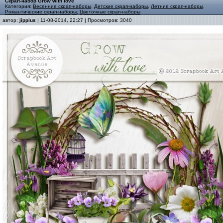
Скрап-набор Grow with love
Категория:
Весенние скрап-наборы
,
Детские скрап-наборы
,
Летние скрап-наборы
,
Романтические скрап-наборы
,
Цветочные скрап-наборы
автор:
jippius
| 11-08-2014, 22:27 | Просмотров: 3040