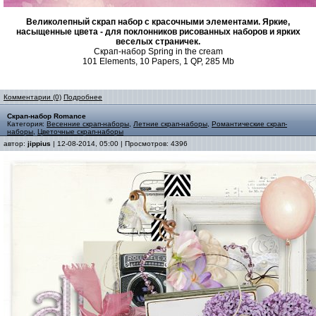
Великолепный скрап набор с красочными элементами. Яркие,
насыщенные цвета - для поклонников рисованных наборов и ярких
веселых страничек.
Скрап-набор Spring in the cream
101 Elements, 10 Papers, 1 QP, 285 Mb
Комментарии (0)
Подробнее
Скрап-набор Romance
Категория:
Весенние скрап-наборы
,
Летние скрап-наборы
,
Романтические скрап-
наборы
,
Цветочные скрап-наборы
автор:
jippius
| 12-08-2014, 05:00 | Просмотров: 4396