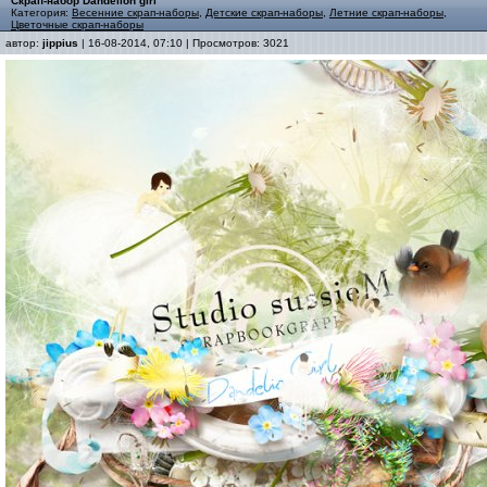
Скрап-набор Dandelion girl
Категория:
Весенние скрап-наборы
,
Детские скрап-наборы
,
Летние скрап-наборы
,
Цветочные скрап-наборы
автор:
jippius
| 16-08-2014, 07:10 | Просмотров: 3021