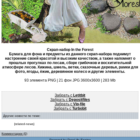
Скрап-набор In the Forest
Бумага для фона и предметы из данного скрап-набора поднимут
настроение своей красотой и высоким качеством, а также напомнят о
прошлых прогулках по лесам, сборе грибочков и восхитительной
атмосфере лесов. Хижина, шмель, ветки, сказочные деревья, рамки для
фото, ягоды, ёжик, деревянное колесо и другие элементы.
93 элемента PNG | 21 фон JPG 3600x3600 | 283 Mb
Забрать с
Letitbit
Забрать с
Depositfiles
Забрать с
Vip-file
Забрать с
Turbobit
Другие новости по теме:
{related-news}
Комментарии (0)
Powered by
DataLife Engine