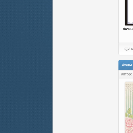
Фоны
к
Фоны 
автор: