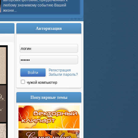
авторских фотокниг, приуроченных к
любому значимому событию Вашей
жизни...
Авторизация
Регистрация
Забыли пароль?
чужой компьютер
Популярные темы