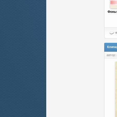
Фоны 
к
Клипа
автор: