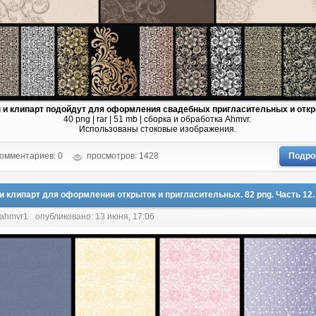
 и клипарт подойдут для оформления свадебных пригласительных и откр
40 png | rar | 51 mb | сборка и обработка Ahmvr.
Использованы стоковые изображения.
омментариев: 0
просмотров: 1428
Подро
и клипарт для оформления открыток и пригласительных. 82 png. Часть 12.
 ahmvr1
опубликовано: 13 июня, 17:06