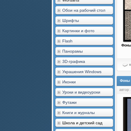
Wordarts
Обои на рабочий стол
Шрифты
Картинки и фото
Flash
Фоны
Панорамы
3D-графика
к
Украшения Windows
Фоны 
Иконки
автор:
Уроки и видеоуроки
Футажи
Книги и журналы
Школа и детский сад