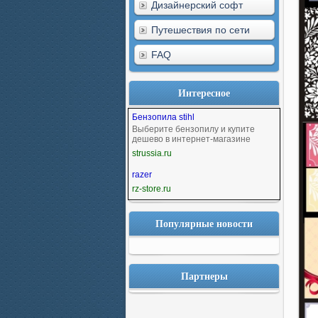
Дизайнерский софт
Путешествия по сети
FAQ
Интересное
Бензопила stihl
Выберите бензопилу и купите
дешево в интернет-магазине
strussia.ru
razer
rz-store.ru
Популярные новости
Партнеры