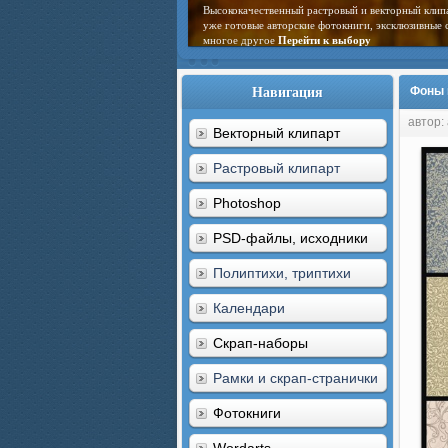
Высококачественный растровый и векторный клип
уже готовые авторские фотокниги, эксклюзивные 
многое другое
Перейти к выбору
Навигация
Фоны 
автор:
Векторный клипарт
Растровый клипарт
Photoshop
PSD-файлы, исходники
Полиптихи, триптихи
Календари
Скрап-наборы
Рамки и скрап-странички
Фотокниги