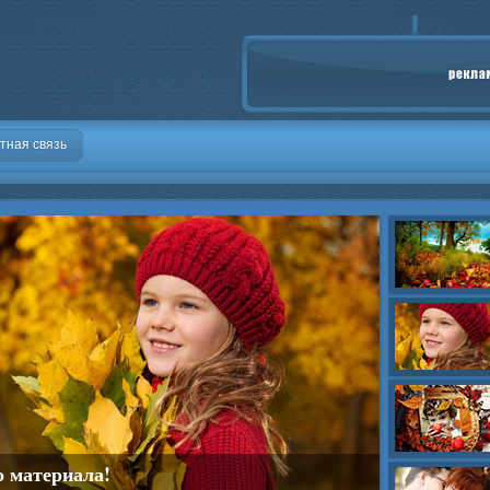
тная связь
о материала!