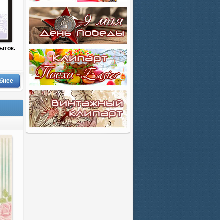
ыток.
бнее