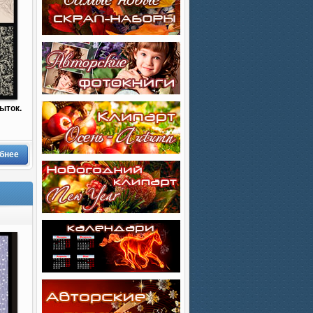
ыток.
бнее