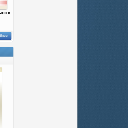
ыток в
бнее