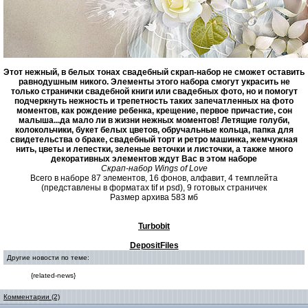
Этот нежный, в белых тонах свадебный скрап-набор не сможет оставить
равнодушным никого. Элементы этого набора смогут украсить не
только странички свадебной книги или свадебных фото, но и помогут
подчеркнуть нежность и трепетность таких запечатленных на фото
моментов, как рождение ребенка, крещение, первое причастие, сон
малыша...да мало ли в жизни нежных моментов! Летящие голуби,
колокольчики, букет белых цветов, обручальные кольца, папка для
свидетельства о браке, свадебный торт и ретро машинка, жемчужная
нить, цветы и лепестки, зеленые веточки и листочки, а также много
декоративных элементов ждут Вас в этом наборе
Скрап-набор Wings of Love
Всего в наборе 87 элементов, 16 фонов, алфавит, 4 темплейта
(представлены в форматах tif и psd), 9 готовых страничек
Размер архива 583 мб
Turbobit
DepositFiles
Другие новости по теме:
{related-news}
Комментарии (2)