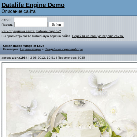
Datalife Engine Demo
Описание сайта
Логин:
Пароль:
Регистрация на сайте!
Забыли пароль?
Вы просматриваете мобильную версию сайта.
Перейти на полную версию сайта.
Скрап-набор Wings of Love
Категория:
Скрап-наборы
»
Свадебные скрап-наборы
автор:
alena1984
| 2-08-2012, 10:51 | Просмотров: 8035