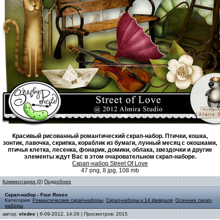
Красивый рисованный романтический скрап-набор. Птички, кошка,
зонтик, лавочка, скрипка, кораблик из бумаги, лунный месяц с окошками,
птичья клетка, лесенка, фонарик, домики, облака, звездочки и другие
элементы ждут Вас в этом очаровательном скрап-наборе.
Скрап-набор Street Of Love
47 png, 8 jpg, 108 mb
Комментарии (0)
Подробнее
Скрап-набор - Four Roses
Категория:
Романтические скрап-наборы
,
Скрап-наборы к 14 февраля
,
Осенние скрап-
наборы
автор:
eledee
| 6-09-2012, 14:26 | Просмотров: 2015