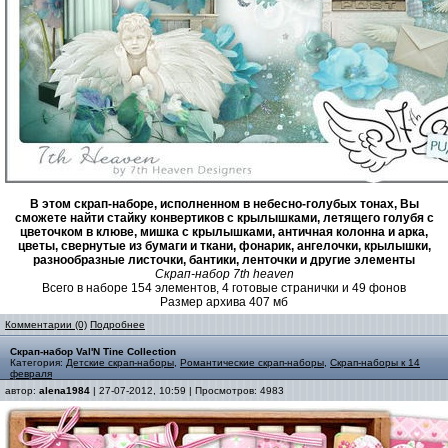
В этом скрап-наборе, исполненном в небесно-голубых тонах, Вы
сможете найти стайку конвертиков с крылышками, летящего голубя с
цветочком в клюве, мишка с крылышками, античная колонна и арка,
цветы, свернутые из бумаги и ткани, фонарик, ангелочки, крылышки,
разнообразные листочки, бантики, ленточки и другие элементы
Скрап-набор 7th heaven
Всего в наборе 154 элементов, 4 готовые странички и 49 фонов
Размер архива 407 мб
Комментарии (0)
Подробнее
Скрап-набор Val'N Tine Collection
Категория:
Детские скрап-наборы
,
Романтические скрап-наборы
,
Скрап-наборы к 14
февраля
автор:
alena1984
| 27-07-2012, 10:59 | Просмотров: 4983