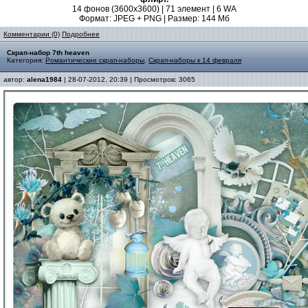
14 фонов (3600х3600) | 71 элемент | 6 WA
Формат: JPEG + PNG | Размер: 144 Mб
Комментарии (0)
Подробнее
Скрап-набор 7th heaven
Категория:
Романтические скрап-наборы
,
Скрап-наборы к 14 февраля
автор:
alena1984
| 28-07-2012, 20:39 | Просмотров: 3065