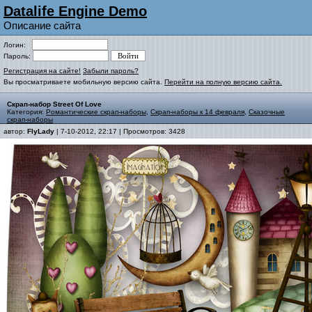
Datalife Engine Demo
Описание сайта
Логин:
Пароль:
Регистрация на сайте!
Забыли пароль?
Вы просматриваете мобильную версию сайта.
Перейти на полную версию сайта.
Скрап-набор Street Of Love
Категория:
Романтические скрап-наборы
,
Скрап-наборы к 14 февраля
,
Сказочные
скрап-наборы
автор:
FlyLady
| 7-10-2012, 22:17 | Просмотров: 3428