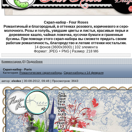
Скрап-набор - Four Roses
Романтичный и благородный, в оттенках розового, коричневого и серо-
молочного. Розы и голубь, увядшие цветы и листья, красивые перья и
деревянное кашпо, чайная ложечка, кусочки бумаги и граненные
бусины. При помощи этого скрап-набора вы сможете придать своим
работам романтичность, благородство и легкие оттенки ностальгии.
14 фонов (3600х3600) | 102 элемента
Формат: JPEG + PNG | Размер: 218 Mб
Комментарии (0)
Подробнее
Скрап-набор - Paris
Категория:
Романтические скрап-наборы
,
Скрап-наборы к 14 февраля
автор:
eledee
| 30-08-2012, 09:46 | Просмотров: 3643