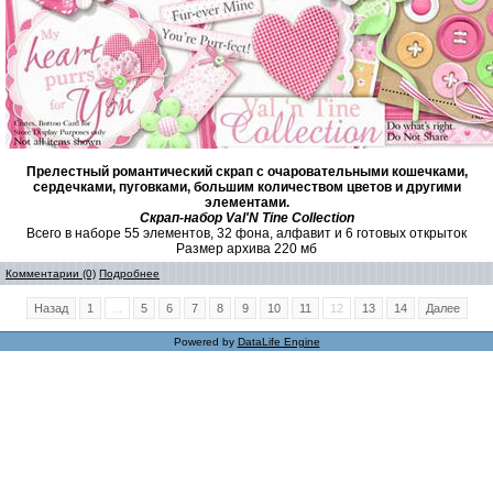
Прелестный романтический скрап с очаровательными кошечками,
сердечками, пуговками, большим количеством цветов и другими
элементами.
Скрап-набор Val'N Tine Collection
Всего в наборе 55 элементов, 32 фона, алфавит и 6 готовых открыток
Размер архива 220 мб
Комментарии (0)
Подробнее
Назад
1
...
5
6
7
8
9
10
11
12
13
14
Далее
Powered by
DataLife Engine