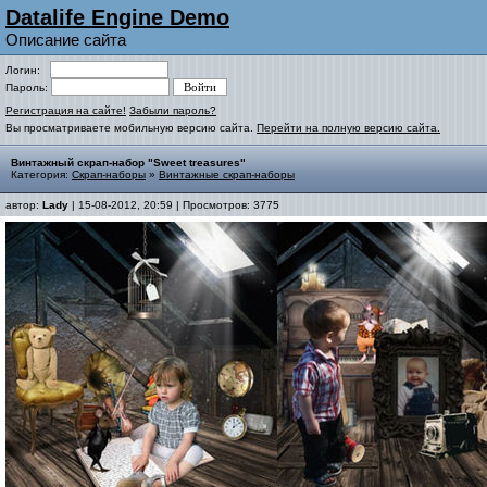
Datalife Engine Demo
Описание сайта
Логин:
Пароль:
Регистрация на сайте!
Забыли пароль?
Вы просматриваете мобильную версию сайта.
Перейти на полную версию сайта.
Винтажный скрап-набор "Sweet treasures"
Категория:
Скрап-наборы
»
Винтажные скрап-наборы
автор:
Lady
| 15-08-2012, 20:59 | Просмотров: 3775