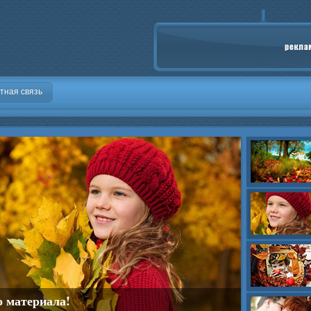
тная связь
о материала!