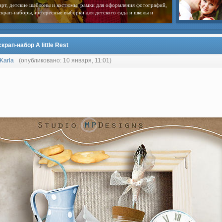
арт, детские шаблоны и костюмы, рамки для оформления фотографий,
скрап-наборы, интересные выборки для детского сада и школы и
крап-набор A little Rest
Karla
(опубликовано: 10 января, 11:01)