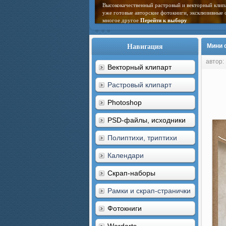
Высококачественный растровый и векторный клип
уже готовые авторские фотокниги, эксклюзивные 
многое другое
Перейти к выбору
Навигация
Мини с
автор:
Векторный клипарт
Растровый клипарт
Photoshop
PSD-файлы, исходники
Полиптихи, триптихи
Календари
Скрап-наборы
Рамки и скрап-странички
Фотокниги