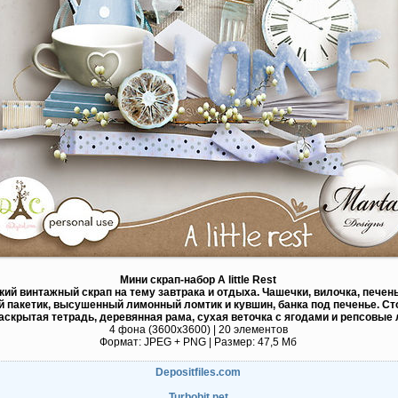
Мини скрап-набор A little Rest
кий винтажный скрап на тему завтрака и отдыха. Чашечки, вилочка, печень
 пакетик, высушенный лимонный ломтик и кувшин, банка под печенье. Ст
раскрытая тетрадь, деревянная рама, сухая веточка с ягодами и репсовые 
4 фона (3600х3600) | 20 элементов
Формат: JPEG + PNG | Размер: 47,5 Mб
Depositfiles.com
Turbobit.net