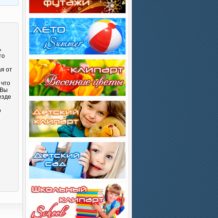
ь
то
ая от
 что
 Вы
езде
о