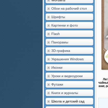
Wordarts
Обои на рабочий стол
Шрифты
Картинки и фото
Flash
Панорамы
3D-графика
Украшения Windows
Иконки
Уроки и видеоуроки
Лег
чайный
Футажи
книг, 
Книги и журналы
Школа и детский сад