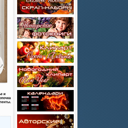
е и
опочка
ленты.