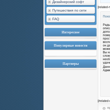
Дизайнерский софт
[related-
Путешествия по сети
Похо
FAQ
Рады
опис
Интересное
допо
пове
прос
восп
Популярные новости
он д
може
Вы н
слож
необ
Партнеры
удач
Данн
Адми
[/related
пр