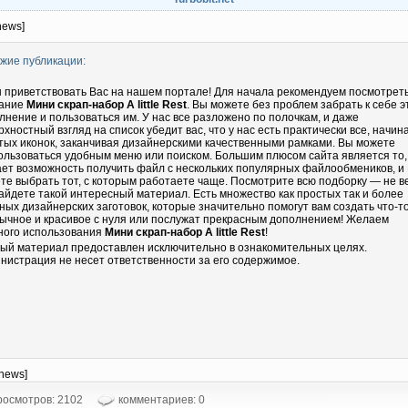
news]
жие публикации:
 приветствовать Вас на нашем портале! Для начала рекомендуем посмотрет
ание
Мини скрап-набор A little Rest
. Вы можете без проблем забрать к себе э
лнение и пользоваться им. У нас все разложено по полочкам, и даже
рхностный взгляд на список убедит вас, что у нас есть практически все, начин
тых иконок, заканчивая дизайнерскими качественными рамками. Вы можете
ользоваться удобным меню или поиском. Большим плюсом сайта является то,
ает возможность получить файл с нескольких популярных файлообмеников, и
те выбрать тот, с которым работаете чаще. Посмотрите всю подборку — не в
айдете такой интересный материал. Есть множество как простых так и более
ных дизайнерских заготовок, которые значительно помогут вам создать что-т
ычное и красивое с нуля или послужат прекрасным дополнением! Желаем
ного использования
Мини скрап-набор A little Rest
!
ый материал предоставлен исключительно в ознакомительных целях.
нистрация не несет ответственности за его содержимое.
-news]
осмотров: 2102
комментариев: 0