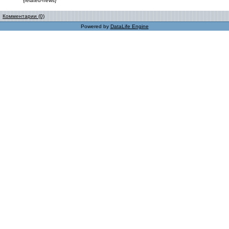
{related-news}
Комментарии (0)
Powered by
DataLife Engine