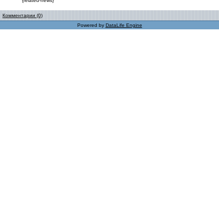
{related-news}
Комментарии (0)
Powered by
DataLife Engine