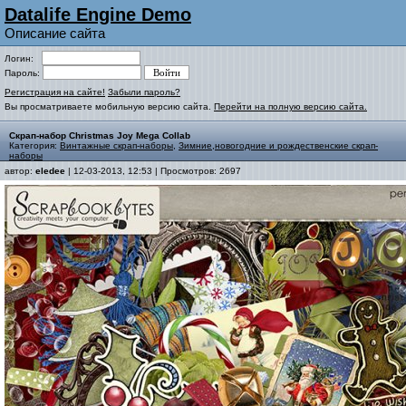
Datalife Engine Demo
Описание сайта
Логин:
Пароль:
Регистрация на сайте!
Забыли пароль?
Вы просматриваете мобильную версию сайта.
Перейти на полную версию сайта.
Скрап-набор Christmas Joy Mega Collab
Категория:
Винтажные скрап-наборы
,
Зимние,новогодние и рождественские скрап-
наборы
автор:
eledee
| 12-03-2013, 12:53 | Просмотров: 2697