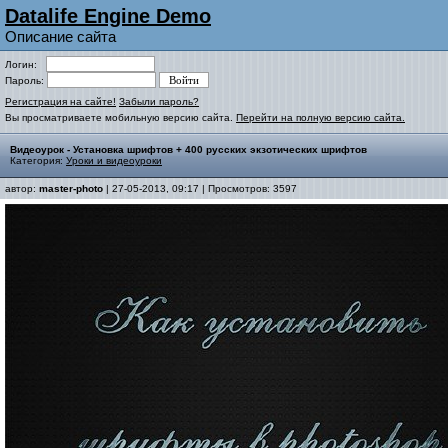
Datalife Engine Demo
Описание сайта
Логин:
Пароль:
Регистрация на сайте!
Забыли пароль?
Вы просматриваете мобильную версию сайта.
Перейти на полную версию сайта.
Видеоурок - Установка шрифтов + 400 русских экзотических шрифтов
Категория:
Уроки и видеоуроки
автор:
master-photo
| 27-05-2013, 09:17 | Просмотров: 3597