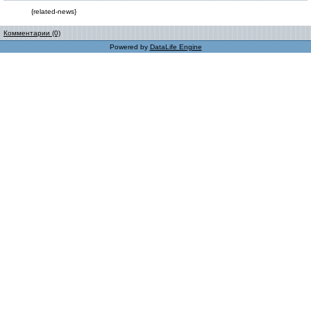
{related-news}
Комментарии (0)
Powered by
DataLife Engine