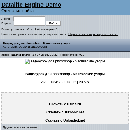
Datalife Engine Demo
Описание сайта
Логин:
Пароль:
Регистрация на сайте!
Забыли пароль?
Вы просматриваете мобильную версию сайта.
Перейти на полную версию сайта.
Видеоурок для photoshop - Магические узоры
Категория:
Уроки и видеоуроки
автор:
master-photo
| 13-07-2015, 20:22 | Просмотров: 929
Видеоурок для photoshop - Магические узоры
AVI | 1024*760 | 08:12 | 23 Mb
Скачать с Dfiles.ru
Скачать с Turbobit.net
Скачать с Uploaded.net
Другие новости по теме: