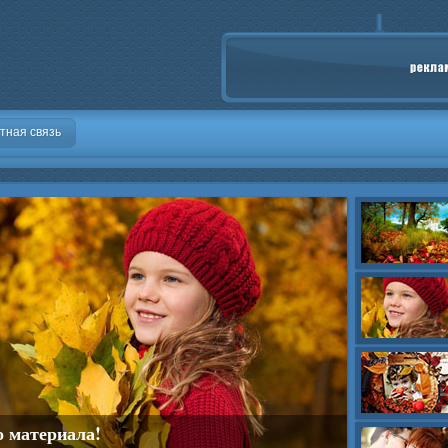
тная связь
о материала!