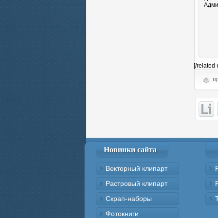
Адми
[/related
пр
Новинки сайта
Векторный клипарт
Растровый клипарт
Скрап-наборы
Фотокниги