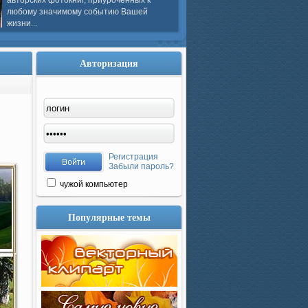
авторских фотокниг, приуроченных к
любому значимому событию Вашей
жизни...
Авторизация
Регистрация
Забыли пароль?
чужой компьютер
Популярные темы