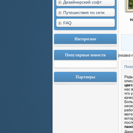
Дизайнерский софт
Путешествия по сети
Н
FAQ
Интересное
Популярные новости
[related-
Похо
Партнеры
Рады
опис
цвет
нас 
что 
каче
Боль
неск
рабо
мате
кото
посл
пано
Данн