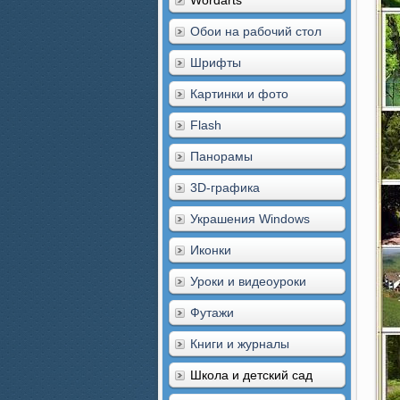
Wordarts
Обои на рабочий стол
Шрифты
Картинки и фото
Flash
Панорамы
3D-графика
Украшения Windows
Иконки
Уроки и видеоуроки
Футажи
Книги и журналы
Школа и детский сад