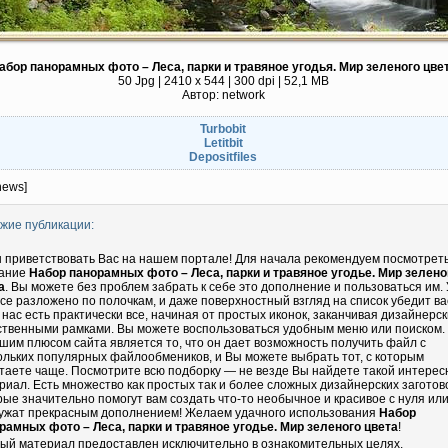
абор панорамных фото – Леса, парки и травяное угодья. Мир зеленого цве
50 Jpg | 2410 x 544 | 300 dpi | 52,1 MB
Автор: network
Turbobit
Letitbit
Depositfiles
news]
жие публикации:
 приветствовать Вас на нашем портале! Для начала рекомендуем посмотрет
ание
Набор панорамных фото – Леса, парки и травяное угодье. Мир зелено
а
. Вы можете без проблем забрать к себе это дополнение и пользоваться им. 
все разложено по полочкам, и даже поверхностный взгляд на список убедит ва
у нас есть практически все, начиная от простых иконок, заканчивая дизайнерс
ственными рамками. Вы можете воспользоваться удобным меню или поиском.
шим плюсом сайта является то, что он дает возможность получить файл с
ольких популярных файлообмеников, и Вы можете выбрать тот, с которым
таете чаще. Посмотрите всю подборку — не везде Вы найдете такой интере
риал. Есть множество как простых так и более сложных дизайнерских заготово
рые значительно помогут вам создать что-то необычное и красивое с нуля ил
ужат прекрасным дополнением! Желаем удачного использования
Набор
рамных фото – Леса, парки и травяное угодье. Мир зеленого цвета
!
ый материал предоставлен исключительно в ознакомительных целях.