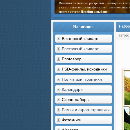
Высококачественный растровый и векторный клип
уже готовые авторские фотокниги, эксклюзивные 
многое другое
Перейти к выбору
Навигация
Набор
автор:
Векторный клипарт
Растровый клипарт
Photoshop
PSD-файлы, исходники
Полиптихи, триптихи
Календари
Скрап-наборы
Рамки и скрап-странички
Фотокниги