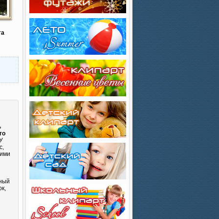
та
ь
го
У
с,
кими
сный
к,
и